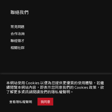
聯絡我們
常見問題
合作洽詢
聯經徵才
相關社群
本網站使用 Cookies 以便為您提供更優質的使用體驗，若繼
續閱覽本網站內容，即表示您同意我們的 Cookies 政策，欲
© 2026 年
聯經出版：思考，連結過去與未來
了解更多資訊請閱讀我們的隱私權聲明。
All Rights Reserved | 本站台資料為版權所有，非經同
意請勿作任何形式之轉載使用
查看隱私權聲明
我同意