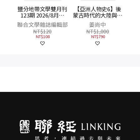
鹽分地帶文學雙月刊
【亞洲人物史6】後
123期 2026/8月號
蒙古時代的大陸與海
（臺南野球物語）
洋〔14—17世紀〕
聯合文學雜誌編輯部
姜尚中
NT$
120
NT$
1,000
NT$
108
NT$
790