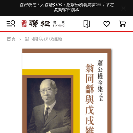
會員限定｜入會禮$100｜點數回饋最高享2%｜不定
期獨家試讀本
首頁
翁同龢與戊戌維新