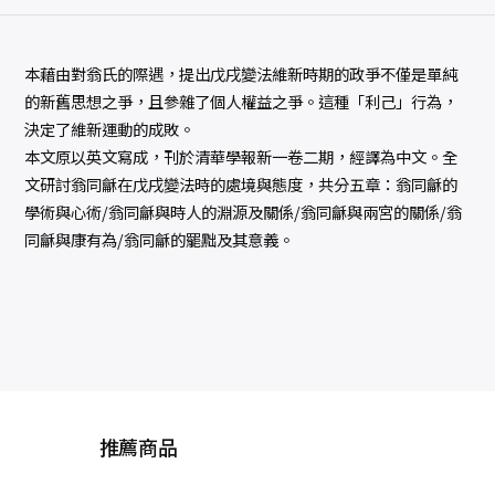
本藉由對翁氏的際遇，提出戊戌變法維新時期的政爭不僅是單純
的新舊思想之爭，且參雜了個人權益之爭。這種「利己」行為，
決定了維新運動的成敗。
本文原以英文寫成，刊於清華學報新一卷二期，經譯為中文。全
文研討翁同龢在戊戌變法時的處境與態度，共分五章：翁同龢的
學術與心術/翁同龢與時人的淵源及關係/翁同龢與兩宮的關係/翁
同龢與康有為/翁同龢的罷黜及其意義。
推薦商品