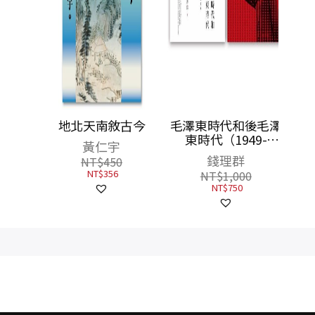
從宋遼
地北天南敘古今
毛澤東時代和後毛澤
寸金蓮
東時代（1949-
黃仁宇
2009）：另一種歷史
錢理群
NT$
450
書寫（上、下）
NT$
356
NT$
1,000
NT$
750