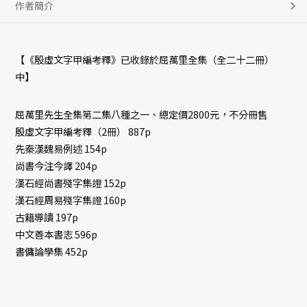
作者簡介
【《殷虛文字甲編考釋》已收錄於屈萬里全集（全二十二冊）
中】
屈萬里先生全集第二集八種之一、總定價2800元，不分冊售
殷虛文字甲編考釋（2冊） 887p
先秦漢魏易例述 154p
尚書今注今譯 204p
漢石經尚書殘字集證 152p
漢石經周易殘字集證 160p
古籍導讀 197p
中文善本書志 596p
書傭論學集 452p