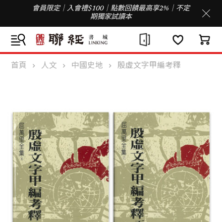
會員限定｜入會禮$100｜點數回饋最高享2%｜不定
期獨家試讀本
首頁
人文
中國史地
殷虛文字甲編考釋