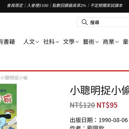
會員限定｜入會禮$100｜點數回饋最高享2%｜不定期獨家試讀本
搜
尋
關
鍵
字
有書籍
人文
社科
文學
藝術
商業
童
:
小聰明捉小偷
小聰明捉小
NT$
120
NT$
95
出版日期：1990-08-06
作者：劉興欽