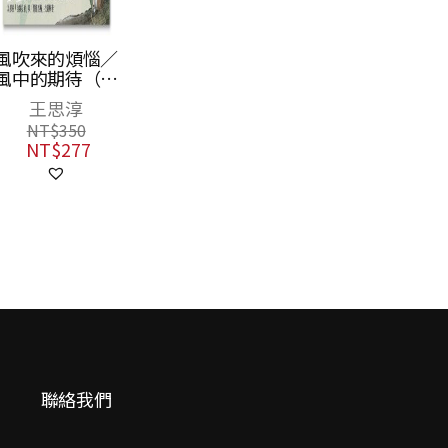
風吹來的煩惱／
風中的期待（雙
封面雙主線故
王思淳
事，帶你看穿人
NT$
350
際互動盲點，找
NT$
277
到解方）
聯絡我們