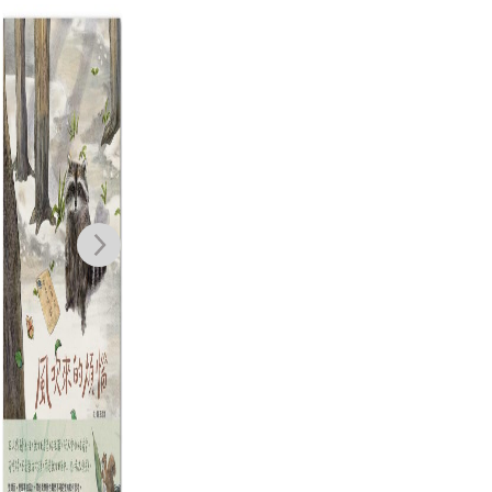
鏡子面具（加贈
水鳥餐廳
戰
【擁抱真實自我
（
許增巧
海報＆鐘穎精彩
園
孟炫
西
NT$
380
導讀】）
╳
NT$
300
NT$
450
NT$
356