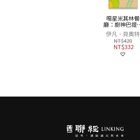
我的小小朋友
噁星米其林餐
（暢銷改版）
廳：廚神巴提
的美味祕方
凱蒂．克羅瑟
伊凡．貝奧特
NT$
300
NT$
420
NT$
237
NT$
332