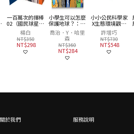
一百萬次的揮棒
小學生可以怎麼
小小公民科學家
克
02（國民球星彭
保護地球？：12
X生態環境觀察
政閔×金漫獎團
個行動，一起打
套書（神祕甲蟲
楊白
喬治．Y．哈里
許增巧
隊跨界聯手運動
造SDGs永續環
+水鳥餐廳，共2
森
NT$
350
NT$
730
漫畫）首刷限量
境
書）
NT$
298
NT$
548
NT$
360
贈送恰哥金句貼
NT$
284
紙
關於我們
服務說明