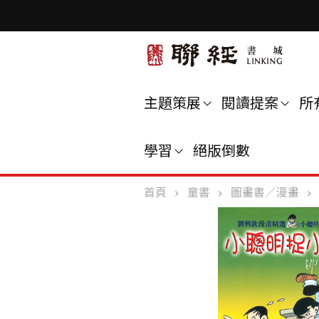
主題策展
閱讀提案
所
學習
絕版倒數
首頁
童書
圖畫書／漫畫