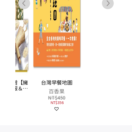
贈【擁
台灣早餐地圖
一百萬次的揮棒
報＆鐘
02（國民球星彭政閔
百香果
】）
×金漫獎團隊跨界聯
楊白
NT$
450
手運動漫畫）首刷限
NT$
356
NT$
350
量贈送恰哥金句貼紙
NT$
298