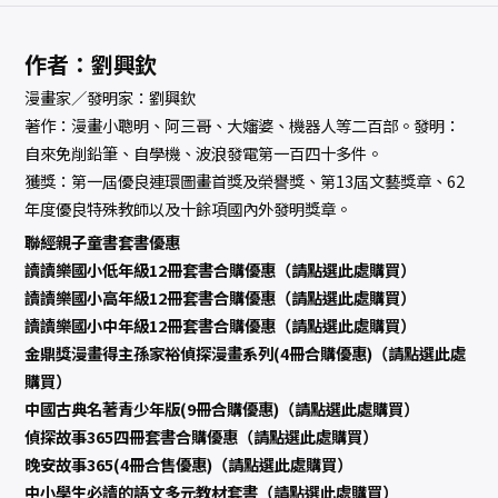
作者：劉興欽
漫畫家／發明家：劉興欽
著作：漫畫小聰明、阿三哥、大嬸婆、機器人等二百部。發明：
自來免削鉛筆、自學機、波浪發電第一百四十多件。
獲獎：第一屆優良連環圖畫首獎及榮譽獎、第13屆文藝獎章、62
年度優良特殊教師以及十餘項國內外發明獎章。
聯經親子童書套書優惠
讀讀樂國小低年級12冊套書合購優惠（請點選此處購買）
讀讀樂國小高年級12冊套書合購優惠（請點選此處購買）
讀讀樂國小中年級12冊套書合購優惠（請點選此處購買）
金鼎獎漫畫得主孫家裕偵探漫畫系列(4冊合購優惠)（請點選此處
購買）
中國古典名著青少年版(9冊合購優惠)（請點選此處購買）
偵探故事365四冊套書合購優惠（請點選此處購買）
晚安故事365(4冊合售優惠)（請點選此處購買）
中小學生必讀的語文多元教材套書（請點選此處購買）