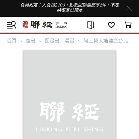
會員限定｜入會禮$100｜點數回饋最高享2%｜不定
期獨家試讀本
首頁
童書
圖畫書／漫畫
阿三哥大嬸婆遊台北