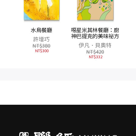
／風中
水鳥餐廳
噁星米其林餐廳：廚
面雙主
神巴提克的美味祕方
許增巧
看穿人
伊凡．貝奧特
NT$
380
找到解
NT$
300
NT$
420
NT$
332