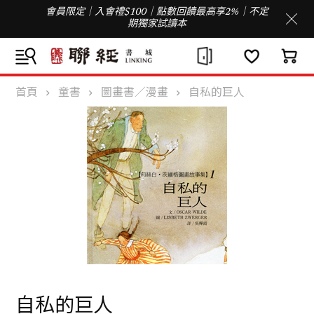
會員限定｜入會禮$100｜點數回饋最高享2%｜不定
期獨家試讀本
首頁
童書
圖畫書／漫畫
自私的巨人
自私的巨人