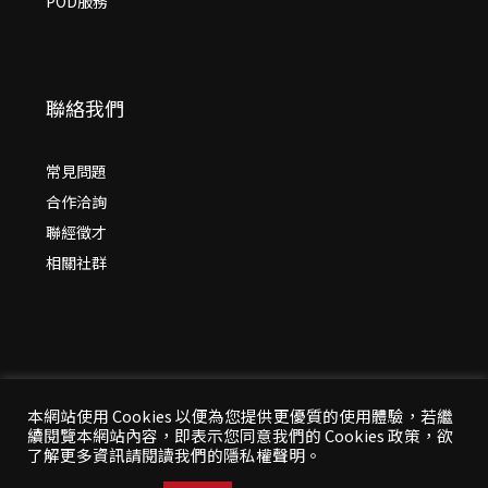
POD服務
聯絡我們
常見問題
合作洽詢
聯經徵才
相關社群
本網站使用 Cookies 以便為您提供更優質的使用體驗，若繼
續閱覽本網站內容，即表示您同意我們的 Cookies 政策，欲
© 2026 年
聯經出版：思考，連結過去與未來
了解更多資訊請閱讀我們的隱私權聲明。
All Rights Reserved | 本站台資料為版權所有，非經同
意請勿作任何形式之轉載使用