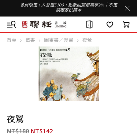
會員限定｜入會禮$100｜點數回饋最高享2%｜不定
期獨家試讀本
首頁
童書
圖畫書／漫畫
夜鶯
夜鶯
NT$
180
NT$
142