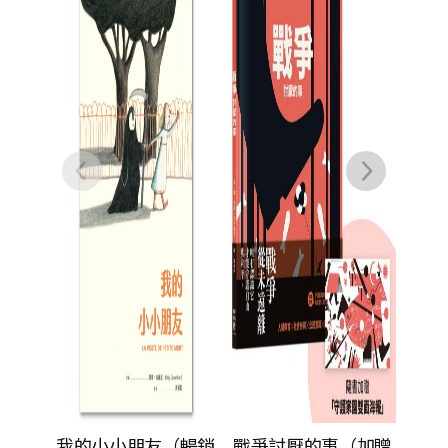
的期待（雙封面雙主
線故事，帶你看穿人
王思淳
際互動盲點，找到解
NT$
350
方）
NT$
277
友（暢銷
戰爭討厭的事（加贈