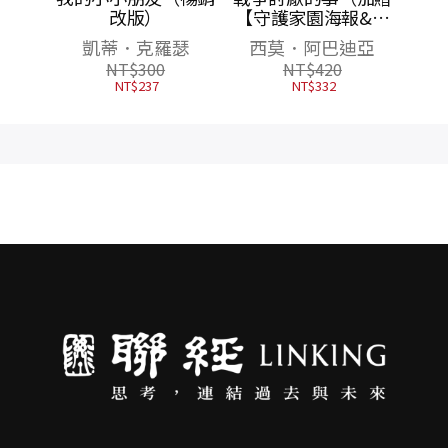
）
【守護家園海報&吳
宜蓉╳諶淑婷精彩導
克羅瑟
西莫．阿巴迪亞
讀】）
300
NT$
420
37
NT$
332