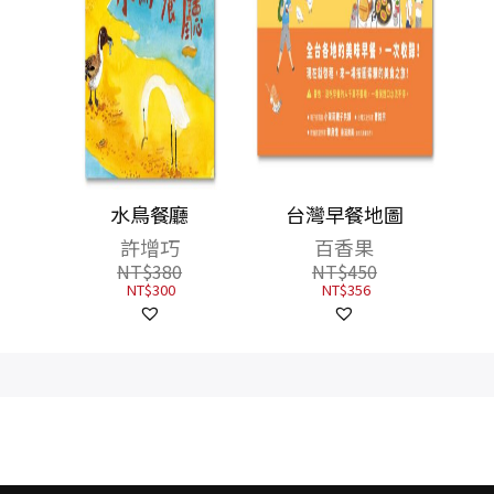
廳
台灣早餐地圖
百香果
NT$
450
NT$
356