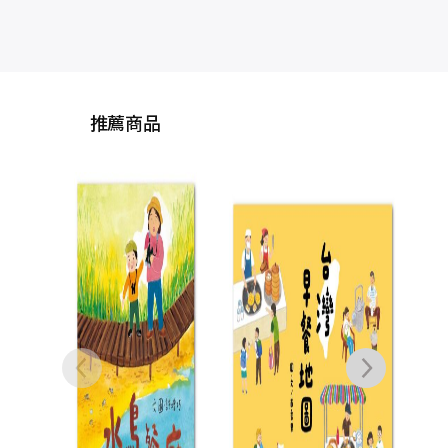
推薦商品
鏡子面具（加贈【擁
噁
抱真實自我海報＆鐘
神
穎精彩導讀】）
孟炫
NT$
450
NT$
356