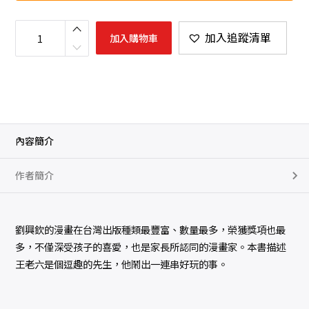
王
老
加入追蹤清單
加入購物車
六
數
量
內容簡介
作者簡介
劉興欽的漫畫在台灣出版種類最豐富、數量最多，榮獲獎項也最
多，不僅深受孩子的喜愛，也是家長所認同的漫畫家。本書描述
王老六是個逗趣的先生，他鬧出一連串好玩的事。