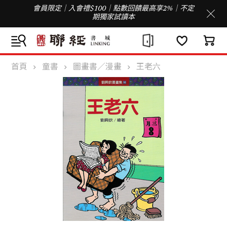
會員限定｜入會禮$100｜點數回饋最高享2%｜不定
期獨家試讀本
首頁
童書
圖畫書／漫畫
王老六