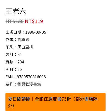
王老六
NT$
150
NT$
119
出版日期：1996-09-05
作者：劉興欽
印刷：黑白直排
裝訂：平
頁數：284
開數：25
EAN：9789570816006
系列：劉興欽漫書集
夏日閱讀節｜全館任選雙書73折（部分書籍除
外）