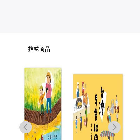
推薦商品
小
態環
祕甲