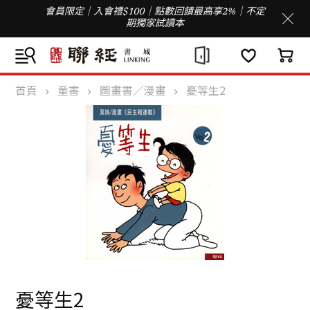
會員限定｜入會禮$100｜點數回饋最高享2%｜不定
期獨家試讀本
首頁
童書
圖畫書／漫畫
憂等生2
憂等生2