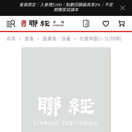
會員限定｜入會禮$100｜點數回饋最高享2%｜不定
期獨家試讀本
首頁
童書
圖畫書／漫畫
兒童樂園(1-5)(特價)