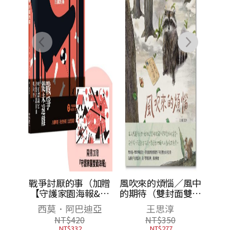
戰爭討厭的事（加贈
風吹來的煩惱／風中
【守護家園海報&吳
的期待（雙封面雙主
宜蓉╳諶淑婷精彩導
線故事，帶你看穿人
西莫．阿巴迪亞
王思淳
讀】）
際互動盲點，找到解
NT$
420
NT$
350
方）
NT$
332
NT$
277