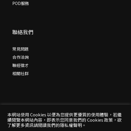
POD服務
聯絡我們
常見問題
合作洽詢
聯經徵才
相關社群
本網站使用 Cookies 以便為您提供更優質的使用體驗，若繼
續閱覽本網站內容，即表示您同意我們的 Cookies 政策，欲
© 2026 年
聯經出版：思考，連結過去與未來
了解更多資訊請閱讀我們的隱私權聲明。
All Rights Reserved | 本站台資料為版權所有，非經同