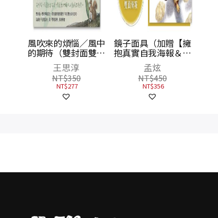
廳：廚
風吹來的煩惱／風中
鏡子面具（加贈【擁
味祕方
的期待（雙封面雙主
抱真實自我海報＆鐘
線故事，帶你看穿人
穎精彩導讀】）
特
王思淳
孟炫
際互動盲點，找到解
NT$
350
NT$
450
方）
NT$
277
NT$
356