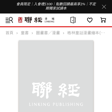
會員限定｜入會禮$100｜點數回饋最高享2%｜不定
期獨家試讀本
首頁
童書
圖畫書／漫畫
格林童話漫畫繪本(上)(下)