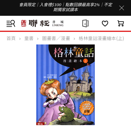
會員限定｜入會禮$100｜點數回饋最高享2%｜不定
期獨家試讀本
首頁
童書
圖畫書／漫畫
格林童話漫畫繪本(上)