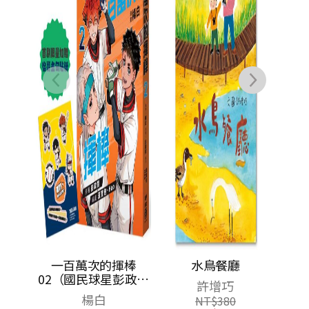
一百萬次的揮棒
水鳥餐廳
02（國民球星彭政閔
許增巧
×金漫獎團隊跨界聯
楊白
NT$
380
手運動漫畫）首刷限