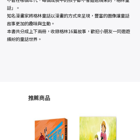
話」。
知名漫畫家將格林童話以漫畫的方式來呈現，豐富的圖像讓童話
故事更加的趣味與生動。
本書共分成上下兩冊，收錄格林16篇故事，歡迎小朋友一同遨遊
繽紛的童話世界。
推薦商品
風吹
的期
線故
際互