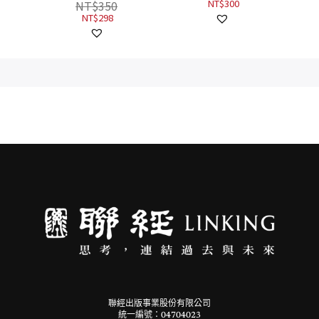
NT$
300
NT$
350
量贈送恰哥金句貼紙
NT$
298
聯經出版事業股份有限公司
統一編號：04704023