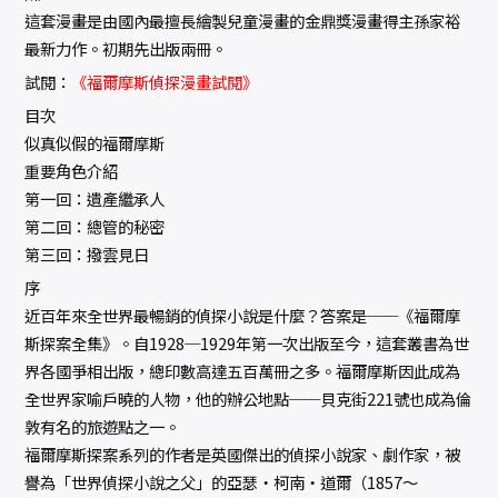
這套漫畫是由國內最擅長繪製兒童漫畫的金鼎獎漫畫得主孫家裕
最新力作。初期先出版兩冊。
試閱：
《福爾摩斯偵探漫畫試閱》
目次
似真似假的福爾摩斯
重要角色介紹
第一回：遺產繼承人
第二回：總管的秘密
第三回：撥雲見日
序
近百年來全世界最暢銷的偵探小說是什麼？答案是──《福爾摩
斯探案全集》。自1928─1929年第一次出版至今，這套叢書為世
界各國爭相出版，總印數高達五百萬冊之多。福爾摩斯因此成為
全世界家喻戶曉的人物，他的辦公地點──貝克街221號也成為倫
敦有名的旅遊點之一。
福爾摩斯探案系列的作者是英國傑出的偵探小說家、劇作家，被
譽為「世界偵探小說之父」的亞瑟‧柯南‧道爾（1857～