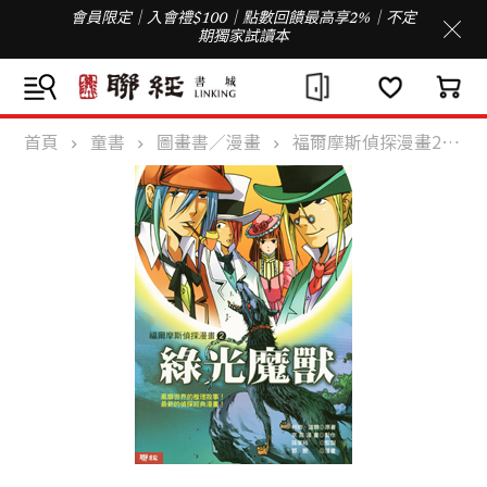
會員限定｜入會禮$100｜點數回饋最高享2%｜不定
期獨家試讀本
首頁
童書
圖畫書／漫畫
福爾摩斯偵探漫畫2：綠光魔獸