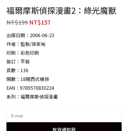
福爾摩斯偵探漫畫2：綠光魔獸
NT$
199
NT$
157
出版日期：2006-06-23
作者：監製/孫家裕
印刷：彩色印刷
裝訂：平裝
頁數：136
開數：18開西式橫排
EAN：9789570830224
系列：福爾摩斯偵探漫畫
有貨通知我