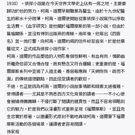
1930）。偵探小說能在今天世界文學史上佔有一席之地，主要要
歸功於他的努力。柯南‧道爾早期職業為醫生，由於十九世紀醫
生的薪水十分微薄，柯南‧道爾便開始從事偵探小說寫作以掙取
生活費。《血字研究》是他關於福爾摩斯的第一部小說，但由於
篇幅關係，並沒有得到出版商的青睞。兩年後，他寫出《四簽
名》並一炮打響，向柯南‧道爾約稿的信件紛至沓來，於是他棄
醫從文，正式成為偵探小說作家。
柯南‧道爾的作品塑造的人物形象個性鮮明、有血有肉，情節曲
折離奇但卻又合情合理，既有懸念又符合邏輯；更重要的是，福
爾摩斯系列中宣揚了人道主義、善惡報應與「天網恢恢，疏而不
漏」的傳統道德觀點，因此倍受讀者的歡迎。
不過，也正是因為柯南‧道爾的小說故事情節和線索太過複雜，
使得讀者──尤其是不熟悉西方文化背景的讀者──一不小心便
會被繞得團團轉，不僅打斷了閱讀的連貫性，而且不容易領略到
它的魅力。於是我們以漫畫形式重新呈現《福爾摩斯》，並且完
全忠實於原著，以圖畫形式原封不動地再現柯南‧道爾筆下福爾
摩斯活動的各個場景，讓讀者更容易閱讀。
孫家裕