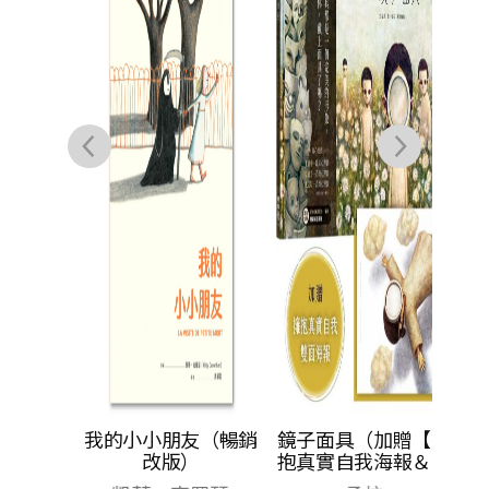
際互
我的小小朋友（暢銷
鏡子面具（加贈【擁
改版）
抱真實自我海報＆鐘
穎精彩導讀】）