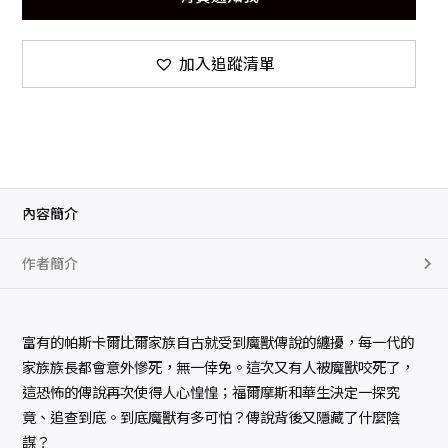
加入追蹤清單
內容簡介
作者簡介
富有的帕斯卡爾比爾家族自古就受到魔獸傳說的纏擾，每一代的
家族族長都會意外慘死，無一倖免。這次又有人被魔獸咬死了，
這恐怖的傳說再次使得人心惶惶；福爾摩斯和華生決定一探究
竟、追查到底。到底魔獸有多可怕？傳說背後又隱藏了什麼陰
謀？