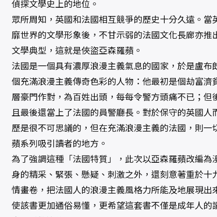
偵探文學史上的地位。
眾所周知，英國和法國相互競爭的歷史十分久遠。當
靡世界的文學形象後，不甘示弱的法國文化長廊亦推
文學典型，這就是俠盜亞森羅蘋。
法國是一個具有濃厚浪漫主義氣息的國家，於是盧布
個充滿浪漫主義傳奇色彩的人物：他最初是個劫富濟
層豪門作對，為百姓出頭，每每令警方頭痛不已；但
且最後還當上了法國的員警廳長。對於保守的英國人
歷是很不可思議的，但在充滿浪漫主義的法國，則一
蘋系列吸引讀者的地方。
為了強調這種「法國特質」，此次以亞森羅蘋改編為
身的精采、緊張、懸疑、刺激之外，還刻意著重於十
情畫卷，把法國人的浪漫主義風格力所能及地展現出
使該書更加通俗易懂，更希望這套書不僅是成年人的