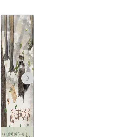
一百萬次的揮棒
水鳥餐廳
台
02（國民球星彭
許增巧
政閔×金漫獎團
楊白
NT$
380
隊跨界聯手運動
NT$
300
NT$
350
漫畫）首刷限量
NT$
298
贈送恰哥金句貼
紙