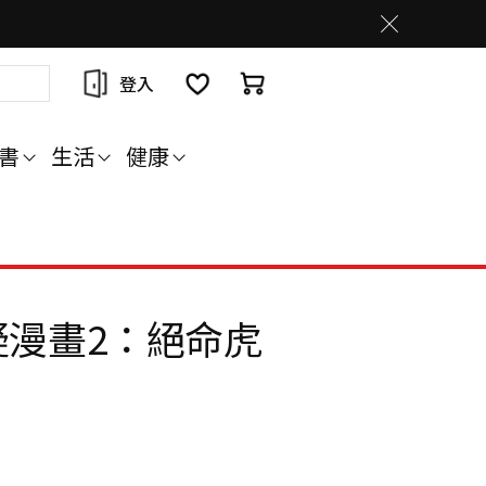
登入
書
生活
健康
疑漫畫2：絕命虎