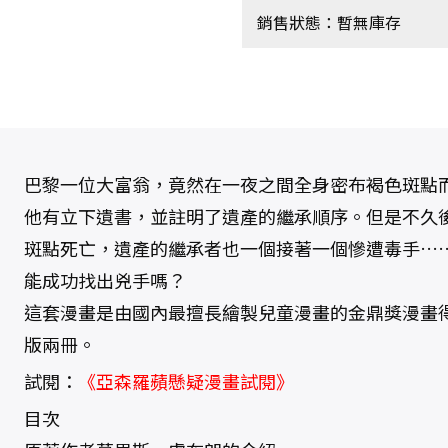
銷售狀態：暫無庫存
巴黎一位大富翁，竟然在一夜之間全身密布褐色斑點
他有立下遺書，並註明了遺產的繼承順序。但是不久
斑點死亡，遺產的繼承者也一個接著一個慘遭毒手…
能成功找出兇手嗎？
這套漫畫是由國內最擅長繪製兒童漫畫的金鼎獎漫畫
版兩冊。
試閱：
《亞森羅蘋懸疑漫畫試閱》
目次