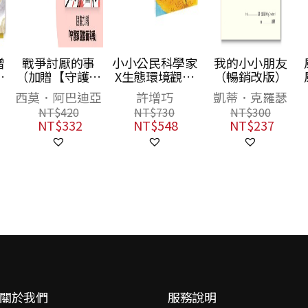
贈
戰爭討厭的事
小小公民科學家
我的小小朋友
我
（加贈【守護家
X生態環境觀察
（暢銷改版）
彩
園海報&吳宜蓉
套書（神祕甲蟲
西莫．阿巴迪亞
許增巧
凱蒂．克羅瑟
╳諶淑婷精彩導
+水鳥餐廳，共2
NT$
420
NT$
730
NT$
300
讀】）
書）
NT$
332
NT$
548
NT$
237
關於我們
服務說明