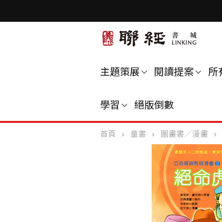
主題策展
閱讀提案
所
學習
絕版倒數
首頁
童書
圖畫書／漫畫