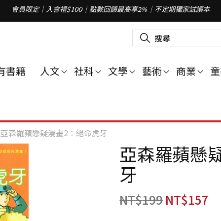
會員限定｜入會禮$100｜點數回饋最高享2%｜不定期獨家試讀本
搜
尋
關
鍵
字
有書籍
人文
社科
文學
藝術
商業
童
:
亞森羅蘋懸疑漫畫2：絕命虎牙
亞森羅蘋懸
牙
NT$
199
NT$
157