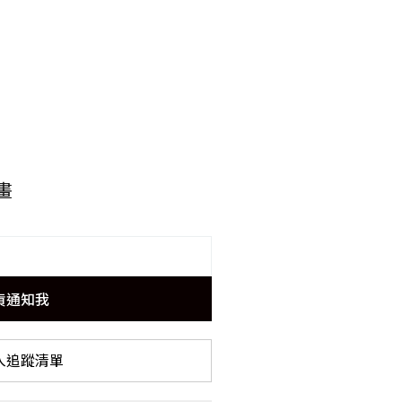
畫
貨通知我
入追蹤清單