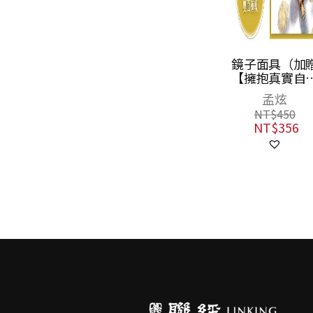
小學生可以怎麼
鏡子面具（加
保護地球？：12
【擁抱真實自
個行動，一起打
海報＆鐘穎精
喬治．Y．哈里
孟炫
造SDGs永續環
導讀】）
森
NT$
450
境
NT$
356
NT$
360
NT$
284