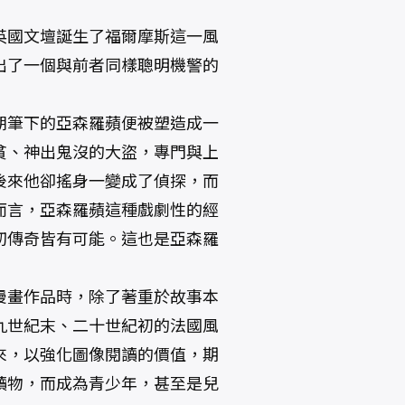
英國文壇誕生了福爾摩斯這一風
出了一個與前者同樣聰明機警的
朗筆下的亞森羅蘋便被塑造成一
貧、神出鬼沒的大盜，專門與上
後來他卻搖身一變成了偵探，而
而言，亞森羅蘋這種戲劇性的經
切傳奇皆有可能。這也是亞森羅
漫畫作品時，除了著重於故事本
九世紀末、二十世紀初的法國風
來，以強化圖像閱讀的價值，期
讀物，而成為青少年，甚至是兒