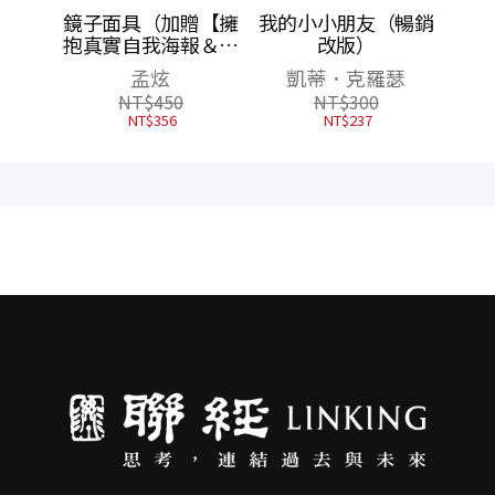
圖
鏡子面具（加贈【擁
我的小小朋友（暢銷
抱真實自我海報＆鐘
改版）
穎精彩導讀】）
孟炫
凱蒂．克羅瑟
NT$
450
NT$
300
NT$
356
NT$
237