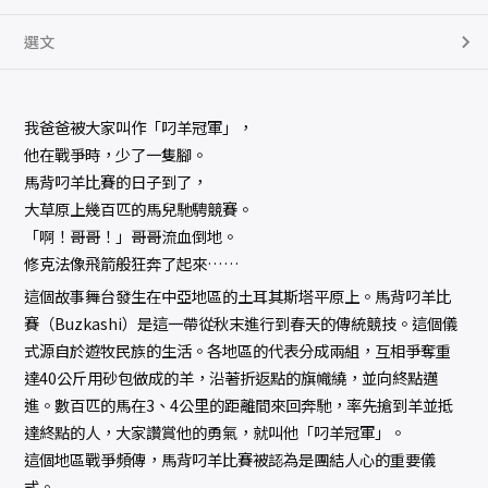
選文
我爸爸被大家叫作「叼羊冠軍」，
他在戰爭時，少了一隻腳。
馬背叼羊比賽的日子到了，
大草原上幾百匹的馬兒馳騁競賽。
「啊！哥哥！」哥哥流血倒地。
修克法像飛箭般狂奔了起來……
這個故事舞台發生在中亞地區的土耳其斯塔平原上。馬背叼羊比
賽（Buzkashi）是這一帶從秋末進行到春天的傳統競技。這個儀
式源自於遊牧民族的生活。各地區的代表分成兩組，互相爭奪重
達40公斤用砂包做成的羊，沿著折返點的旗幟繞，並向終點邁
進。數百匹的馬在3、4公里的距離間來回奔馳，率先搶到羊並抵
達終點的人，大家讚賞他的勇氣，就叫他「叼羊冠軍」。
這個地區戰爭頻傳，馬背叼羊比賽被認為是團結人心的重要儀
式。