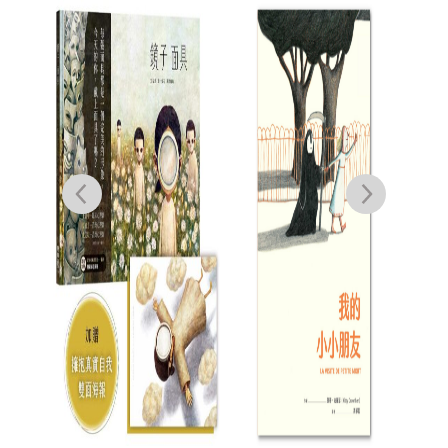
小
態環
祕甲