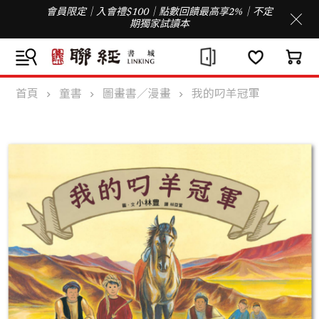
會員限定｜入會禮$100｜點數回饋最高享2%｜不定
期獨家試讀本
首頁
童書
圖畫書／漫畫
我的叼羊冠軍