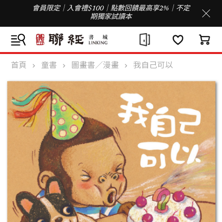
會員限定｜入會禮$100｜點數回饋最高享2%｜不定
期獨家試讀本
首頁
童書
圖畫書／漫畫
我自己可以