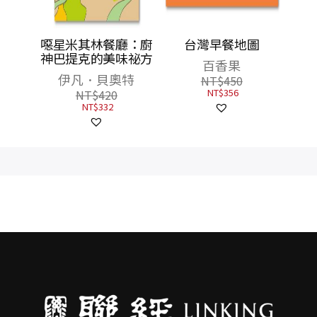
揮棒
噁星米其林餐廳：廚
台灣早餐地圖
彭政閔
神巴提克的美味祕方
百香果
跨界聯
伊凡．貝奧特
NT$
450
首刷限
NT$
356
NT$
420
句貼紙
NT$
332