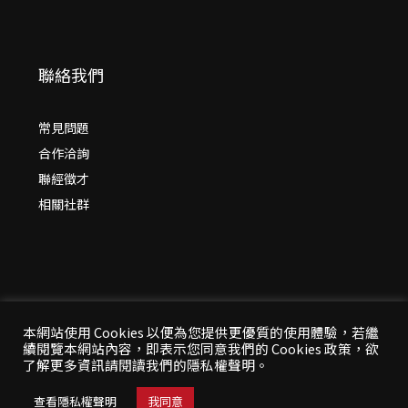
聯絡我們
常見問題
合作洽詢
聯經徵才
相關社群
本網站使用 Cookies 以便為您提供更優質的使用體驗，若繼
續閱覽本網站內容，即表示您同意我們的 Cookies 政策，欲
© 2026 年
聯經出版：思考，連結過去與未來
了解更多資訊請閱讀我們的隱私權聲明。
All Rights Reserved | 本站台資料為版權所有，非經同
意請勿作任何形式之轉載使用
查看隱私權聲明
我同意