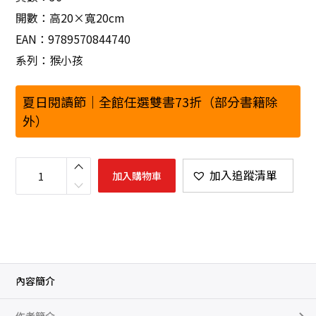
開數：高20×寬20cm
EAN：9789570844740
系列：猴小孩
夏日閱讀節｜全館任選雙書73折（部分書籍除
外）
我
自
加入追蹤清單
加入購物車
己
可
以
數
量
內容簡介