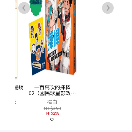
（暢銷
一百萬次的揮棒
水鳥餐廳
02（國民球星彭政閔
許增巧
×金漫獎團隊跨界聯
瑟
楊白
NT$
380
手運動漫畫）首刷限
NT$
300
NT$
350
量贈送恰哥金句貼紙
NT$
298