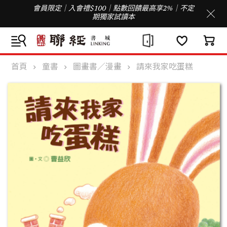
會員限定｜入會禮$100｜點數回饋最高享2%｜不定
期獨家試讀本
首頁
童書
圖畫書／漫畫
請來我家吃蛋糕