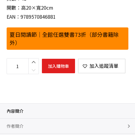
開數：高20×寬20cm
EAN：9789570846881
夏日閱讀節｜全館任選雙書73折（部分書籍除
外）
請
來
加入追蹤清單
加入購物車
我
家
吃
蛋
糕
數
量
內容簡介
作者簡介