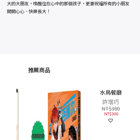
大的大朋友，喚醒住在心中的那個孩子，更要祝福所有的小朋友
開開心心、快樂長大！
推薦商品
小學
地球
一起
喬