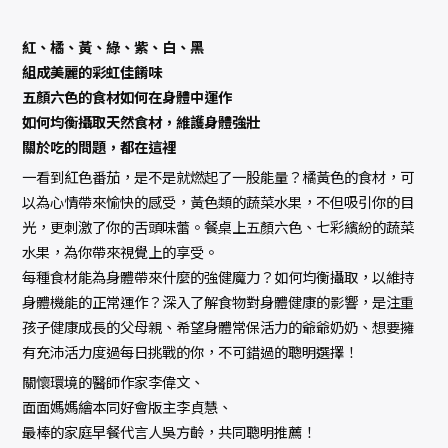
紅、橘、黃、綠、紫、白、黑
組成美麗的彩虹佳餚味
五顏六色的食材如何在身體中運作
如何均衡攝取天然食材，維護身體強壯
關於吃的問題，都在這裡
一看到紅色番茄，是不是就燃起了一股能量？橘黃色的食材，可
以為心情帶來愉快的感受，黃色類的蔬菜水果，不但吸引你的目
光，更刺激了你的舌頭味蕾。餐桌上五顏六色、七彩繽紛的蔬菜
水果，為你帶來視覺上的享受。
每種食材能為身體帶來什麼的強健魔力？如何均衡攝取，以維持
身體機能的正常運作？深入了解食物對身體健康的影響，是注重
孩子健康成長的父母親、希望身體常保活力的爺爺奶奶、想要擁
有充沛活力度過每日挑戰的你，不可錯過的聰明選擇！
關懷環境的醫師作家李偉文、
面面媽媽繪本同好會版主李貞慧、
最棒的家庭早餐代言人吳方齡，共同聰明推薦！