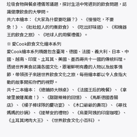
垃圾食物與餐桌禮儀等議題，探討生活中常遇到的飲食問題，認
識健康飲食的大學問。
共六本繪本：《大家為什麼要吃飯？》、《慢慢吃，不要
急！》、《壯壯超人的均衡飲食》、《吃出好味道》、《和機器
王的飲食之旅》、《地球人的用餐禮儀》。
※ 愛Cook飲食文化繪本系列
愛Cook繪本系列精選包含臺灣、德國、法國、義大利、日本、中
國、越南、印度、土耳其、美國、墨西哥共十一國的傳統料理。
透過世界美食認識各國文化，跟著鮮明有趣的人物以及故事情
節，帶領孩子來趟世界飲食文化之旅，每冊繪本都以令人食指大
動的故事開拓你們的視野。
共十二本繪本：《總鋪師大辦桌》、《法國王后的晚餐》、《拿
坡里披薩萬歲！》、《甜甜辣辣的回憶》、《馬斯德國香腸
店》、《橘子棒球隊的慶功宴》、《木口爺爺的壽司》、《尋找
媽媽的炒鍋》、《提蒂安的禮物》、《烏夏阿姨的印度咖哩》、
《土耳其烤肉大王》、《世界飲食文化小百科》。