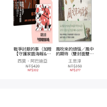
麼保護
戰爭討厭的事（加贈
風吹來的煩惱／風中
行動，
【守護家園海報&吳
的期待（雙封面雙主
永續環
宜蓉╳諶淑婷精彩導
線故事，帶你看穿人
里森
西莫．阿巴迪亞
王思淳
讀】）
際互動盲點，找到解
NT$
420
NT$
350
方）
NT$
332
NT$
277