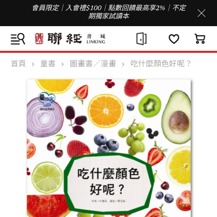
會員限定｜入會禮$100｜點數回饋最高享2%｜不定
期獨家試讀本
首頁
童書
圖畫書／漫畫
吃什麼顏色好呢？