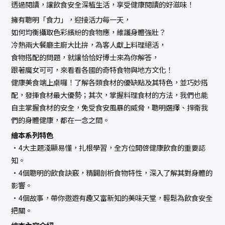
透過閱讀，讓飲食安全深植生活，享受健康閱讀的好滋味！
擁有聰明「食力」，迎接活力每一天，
如何均衡攝取色彩繽紛的食物應，維護身體強壯？
冷熱兩大餐廳主廚大比拚，為客人獻上料理絕活，
食物搭配的問題，就讓恰恰好博士來為你解答，
跟著魔女可可，來看看各國的奇特食物與地方文化！
健康美食端上桌囉！了解各類食材的優缺點及其特色，並巧妙搭
配，發揮食材最大優勢；其次，掌握料理食材的方法，我們也能
自主掌握食材的安全，免受食安風暴的威脅，聰明選擇、捍衛我
們的身體健康，都在一念之間。
繪本系列特色
•4大主題淺顯易懂，扎根學習，全方位開啓健康飲食的重要認
知。
•4個聰明的飲食訣竅，精闢剖析食物特性，深入了解其對身體的
影響。
•4個故事，帶你遨遊有趣又富新知的美味天堂，輕鬆為飲食安全
把關。