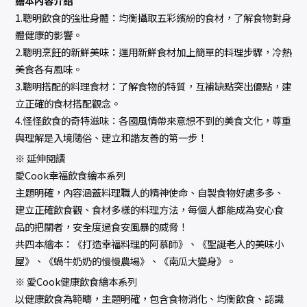
繪本內容介紹
1.聰明飲食的強壯身體：均衡攝取五彩繽紛的食材，了解食物對身
體健康的影響。
2.聰明烹飪的新鮮美味：運用新鮮食材加上簡單的料理步驟，冷熱
美食各有風味。
3.聰明搭配的料理食材：了解食物的特質，互補缺點突出優點，建
立正確的食材搭配觀念。
4.怪怪飲食的奇特滋味：各國風情帶來意想不到的美食文化，尊重
與理解是入境隨俗、建立和諧友善的第一步！
※ 延伸閱讀
愛Cook幸福飲食繪本系列
主題明確，內容涵蓋料理職人的精神使命、自製食物好處多多、
建立正確飲食觀、食材多樣的料理方法，每個人都能成為安心食
品的把關者，安全度過食安風暴的威脅！
共四本繪本：《打造幸福料理的阿慕師》、《聖誕老人的美味小
屋》、《蝸牛奶奶的慢慢農場》、《南瓜大變身》。
※ 愛Cook健康飲食繪本系列
以健康飲食為範疇，主題明確，包含食物消化、均衡飲食、認識