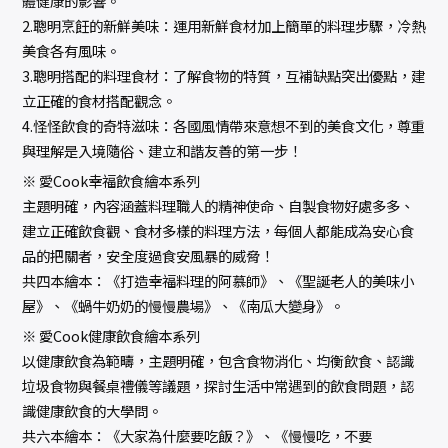
體健康的影響。
2.聰明烹飪的新鮮美味：運用新鮮食材加上簡單的料理步驟，冷熱
美食各有風味。
3.聰明搭配的料理食材：了解食物的特質，互補缺點突出優點，建
立正確的食材搭配觀念。
4.怪怪飲食的奇特滋味：各國風情帶來意想不到的美食文化，尊重
與理解是入境隨俗、建立和諧友善的第一步！
※ 愛Cook幸福飲食繪本系列
主題明確，內容涵蓋料理職人的精神使命、自製食物好處多多、
建立正確飲食觀、食材多樣的料理方法，每個人都能成為安心食
品的把關者，安全度過食安風暴的威脅！
共四本繪本：《打造幸福料理的阿慕師》、《聖誕老人的美味小
屋》、《蝸牛奶奶的慢慢農場》、《南瓜大變身》。
※ 愛Cook健康飲食繪本系列
以健康飲食為範疇，主題明確，包含食物消化、均衡飲食、認識
垃圾食物與餐桌禮儀等議題，探討生活中常遇到的飲食問題，認
識健康飲食的大學問。
共六本繪本：《大家為什麼要吃飯？》、《慢慢吃，不要