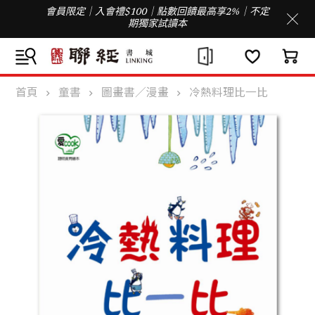
會員限定｜入會禮$100｜點數回饋最高享2%｜不定
期獨家試讀本
首頁
童書
圖畫書／漫畫
冷熱料理比一比