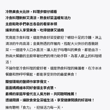
冷熱美食大比拚，料理步驟仔細看
冷食料理新鮮又清涼，熱食好菜溫暖有活力
主廚和助手們拿出各自的看家本領
讓來的客人享受美食、吃得健康又過癮
究竟是冷食料理，還是熱食好菜受歡迎？嚼勁十足的冷麵，淋上
清涼的牛肉高湯；金黃熟透的炸豬肉，搭配大火快炒的香脆蔬
菜。一道道令人口水直流、讓人肚子咕嚕叫的美食，都是由冷、
熱兩大餐廳的主廚帶著他們的得力助手群，為客人獻上的料理絕
活！
不論你是冷食料理的愛好者、還是熱食料理的擁護者，在冷冰冰
餐廳和熱呼呼餐館，都能享受到你的最愛美食！
關懷環境的醫師作家李偉文、
面面媽媽繪本同好會版主李貞慧、
最棒的家庭早餐代言人吳方齡，共同聰明推薦！
透過閱讀，讓飲食安全深植生活，享受健康閱讀的好滋味！
擁有聰明「食力」，迎接活力每一天，