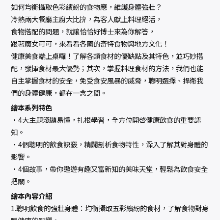
如何均衡攝取色彩繽紛的食物應，維護身體強壯？
冷熱兩大餐廳主廚大比拚，為客人獻上料理絕活，
食物搭配的問題，就讓恰恰好博士來為你解答，
跟著魔女可可，來看看各國的奇特食物與地方文化！
健康美食端上桌囉！了解各類食材的優缺點及其特色，並巧妙搭
配，發揮食材最大優勢；其次，掌握料理食材的方法，我們也能
自主掌握食材的安全，免受食安風暴的威脅，聰明選擇、捍衛我
們的身體健康，都在一念之間。
繪本系列特色
•4大主題淺顯易懂，扎根學習，全方位開啓健康飲食的重要認
知。
•4個聰明的飲食訣竅，精闢剖析食物特性，深入了解其對身體的
影響。
•4個故事，帶你遨遊有趣又富新知的美味天堂，輕鬆為飲食安全
把關。
繪本內容介紹
1.聰明飲食的強壯身體：均衡攝取五彩繽紛的食材，了解食物對身