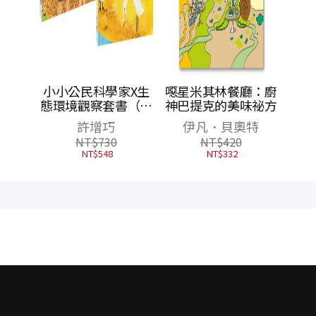
揮棒
小小公民科學家X生
噁星米其林餐廳：廚
彭政閔
態環境觀察套書（神
神巴提克的美味祕方
跨界聯
祕甲蟲+水鳥餐廳，
許增巧
伊凡．貝奧特
首刷限
共2書）
NT$
730
NT$
420
句貼紙
NT$
548
NT$
332