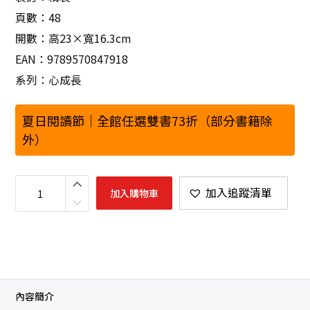
頁數：48
開數：高23×寬16.3cm
EAN：9789570847918
系列：心成長
夏日閱讀節｜全館任選雙書73折（部分書籍除
外）
湖
畔
加入追蹤清單
加入購物車
的
安
妮
數
量
內容簡介