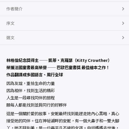
作者簡介
序文
選文
林格倫紀念獎得主 ── 凱蒂•克羅瑟（Kitty Crowther）
榮獲法國童書最高榮譽 ── 巴歐巴童書獎 最佳繪本之作！
作品翻譯成多國語言、風行全球
因為友誼，重拾生命的力量
因為相伴，找到生活的精彩
人生是一段尋找同伴的旅程
願每人都能找到並肩同行的好夥伴
這是一個關於愛的故事，安妮最終找到能趕走她內心黑暗，真心
接受她的同伴。住在神祕湖畔的安妮，有一個大鼻子和一雙大腳
丫，她不特別美，是一位再平凡不過的女孩。自從媽媽去世後，