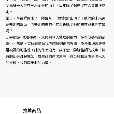
便孤身一人住在三島湖旁的山上，每年除了郵差沒有人會來拜訪
她。
某天，草叢裡傳來了一陣聲音，他們終於出現了！他們的未來需
要安妮的幫助，而安妮的未來也在那裡嗎？她的未來與他們有關
嗎？
此書情節巧妙的轉折、文與圖令人驚嘆的張力，在看似熟悉的節
奏中，凱蒂•克羅瑟帶領我們超越想像的界線，為故事增添更豐
足視野的可能性。她的作品沒有一成不變、陳腔濫調的故事，擁
有的卻是跳脫框架，對生命的再次思考，甚至觸動身處黑暗已久
的靈魂，找到再出發的力量。
推薦商品