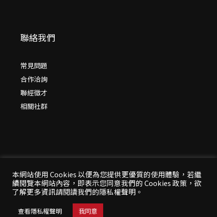
聯絡我們
常見問題
合作洽詢
聯經徵才
相關社群
本網站使用 Cookies 以便為您提供更優質的使用體驗，若繼
續閱覽本網站內容，即表示您同意我們的 Cookies 政策，欲
© 2026 年
聯經出版：思考，連結過去與未來
了解更多資訊請閱讀我們的隱私權聲明。
All Rights Reserved | 本站台資料為版權所有，非經同
意請勿作任何形式之轉載使用
查看隱私權聲明
我同意