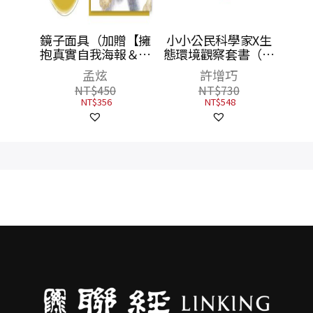
麼保護
鏡子面具（加贈【擁
小小公民科學家X生
行動，
抱真實自我海報＆鐘
態環境觀察套書（神
永續環
穎精彩導讀】）
祕甲蟲+水鳥餐廳，
里森
孟炫
許增巧
共2書）
NT$
450
NT$
730
NT$
356
NT$
548