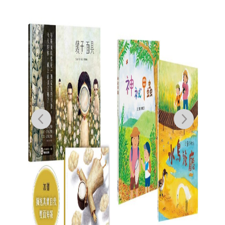
戰爭
【守
宜蓉
西