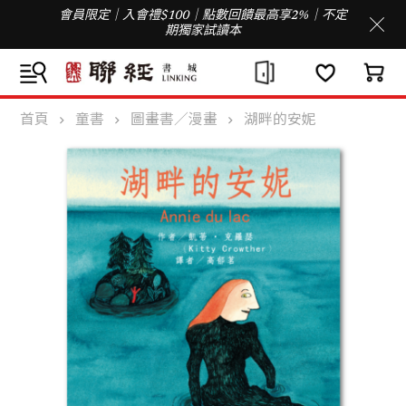
會員限定｜入會禮$100｜點數回饋最高享2%｜不定
期獨家試讀本
首頁
童書
圖畫書／漫畫
湖畔的安妮