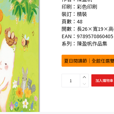
印刷：彩色印刷
裝訂：精裝
頁數：48
開數：長26×寬19×高0
EAN：9789570860405
系列：陳盈帆作品集
夏日閱讀節｜全館任選雙
1
2
加入購物車
3
生
台
灣
數
量