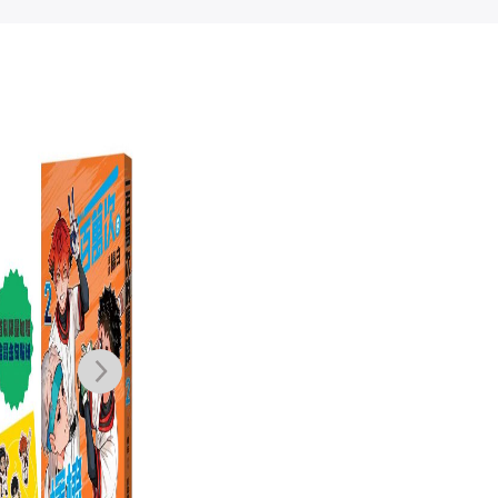
風吹來的煩惱／
我的小小朋友
小
風中的期待（雙
（暢銷改版）
保護
封面雙主線故
個
王思淳
凱蒂．克羅瑟
喬
事，帶你看穿人
造S
NT$
350
NT$
300
際互動盲點，找
NT$
277
NT$
237
到解方）