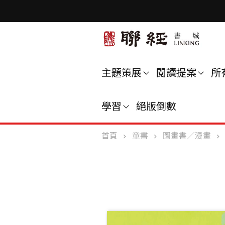
主題策展
閱讀提案
所
學習
絕版倒數
首頁
童書
圖畫書／漫畫