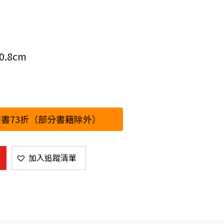
.8cm
書73折（部分書籍除外）
加入追蹤清單