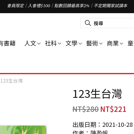
會員限定｜入會禮$100｜點數回饋最高享2%｜不定期獨家試讀本
搜
尋
關
鍵
字
有書籍
人文
社科
文學
藝術
商業
童
:
123生台灣
123生台灣
NT$
280
NT$
221
出版日期：2021-10-28
作者：陳盈帆