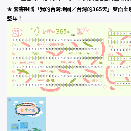
灣
（
★ 套書附贈「我的台灣地圖／台灣的365天」雙面
套
書
整年！
特
贈
「
我
的
台
灣
地
圖
／
台
灣
的
3
6
5
天
」
雙
面
桌
遊
海
報
）
數
量