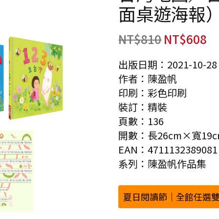
面桌遊海報
NT$
810
NT$
608
出版日期：2021-10-28
作者：陳盈帆
印刷：彩色印刷
裝訂：精裝
頁數：136
開數：長26cm×寬19c
EAN：4711132389081
系列：陳盈帆作品集
夏日閱讀節｜全館任選雙