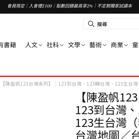
會員限定｜入會禮$100｜點數回饋最高享2%｜不定期獨家試讀本
搜
尋
關
鍵
字
有書籍
人文
社科
文學
藝術
商業
童
:
【陳盈帆123台灣系列】：123到台灣、123轉台灣、123生台灣（套書特贈「我
【陳盈帆12
123到台灣、
123生台灣
台灣地圖／台