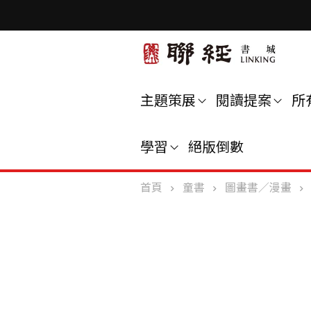
主題策展
閱讀提案
所
學習
絕版倒數
首頁
童書
圖畫書／漫畫