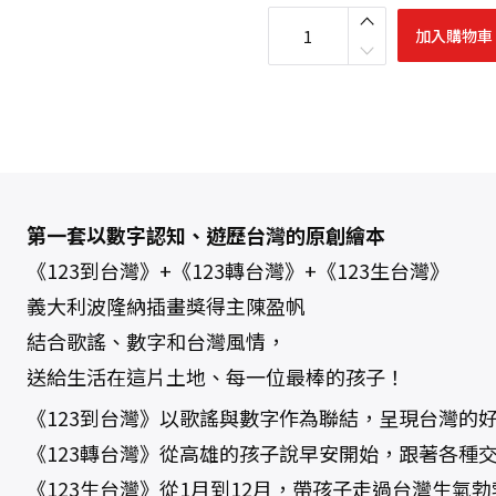
【
陳
加入購物車
盈
帆
1
2
3
台
灣
系
列
】
：
1
2
第一套以數字認知、遊歷台灣的原創繪本
3
到
《123到台灣》+《123轉台灣》+《123生台灣》
台
灣
義大利波隆納插畫獎得主陳盈帆
、
1
結合歌謠、數字和台灣風情，
2
3
轉
送給生活在這片土地、每一位最棒的孩子！
台
灣
《123到台灣》以歌謠與數字作為聯結，呈現台灣的
、
1
2
《123轉台灣》從高雄的孩子說早安開始，跟著各種
3
生
《123生台灣》從1月到12月，帶孩子走過台灣生氣
台