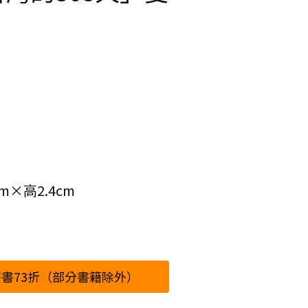
）
m×高2.4cm
書73折（部分書籍除外）