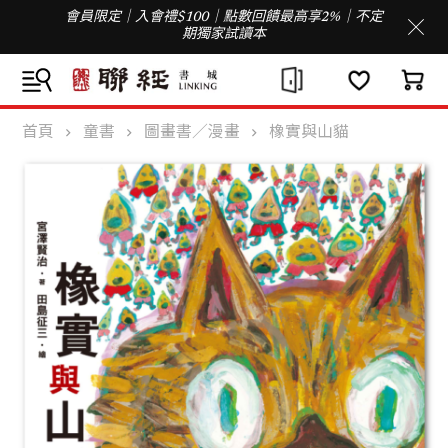
會員限定｜入會禮$100｜點數回饋最高享2%｜不定
期獨家試讀本
首頁
童書
圖畫書／漫畫
橡實與山貓