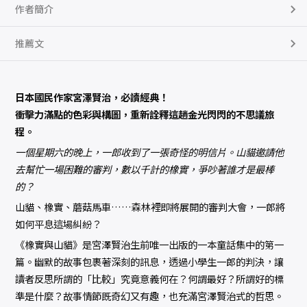
作者簡介
推薦文
日本國民作家宮澤賢治，必讀經典！
衝擊力滿點的色彩與構圖，重新詮釋這趟金光閃閃的不思議旅
程。
一個星期六的晚上，一郎收到了一張奇怪的明信片。山貓邀請他
去幫忙一場困難的審判，數以千計的橡實，爭吵著誰才是最棒
的？
山貓、橡實、蘑菇馬車……森林裡即將展開的審判大會，一郎將
如何平息這場糾紛？
《橡實與山貓》是宮澤賢治生前唯一出版的一本童話集中的第一
篇。幽默的故事包裹著深刻的訊息，透過小學生一郎的判決，讓
讀者反思所謂的「比較」究竟意義何在？何謂最好？所謂好的標
準是什麼？故事情節既奇幻又有趣，也充滿宮澤賢治式的哲思。