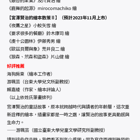
《銀杏的果實》及川賢治 繪
《鹿舞的起源》mirocomachiko 繪
【宮澤賢治的繪本散策Ⅱ】（預計2023年11月上市）
《夜鷹之星》小鮫矢雪 繪
《要求很多的餐廳》鈴木康司 繪
《虔十公園林》伊藤秀男 繪
《歐茲貝爾與象》荒井良二 繪
《狼森、笊森和盜森》片山健 繪
好評推薦
海狗房東（繪本工作者）
游珮芸（台東大學兒文所副教授）
賴嘉綾（作家、繪本評論人）
（以上依姓氏筆畫排列）
宮澤賢治的童話故事，原本就跨越時代與讀者的年齡層，這次重
新詮釋的繪本，插畫家都是一時之選，讓賢治的故事更具動感與
生命力。
——游珮芸（國立臺東大學兒童文學研究所副教授）
讀到這些作品時，我們看不到年少貧困，因為寫作而得到殊榮的