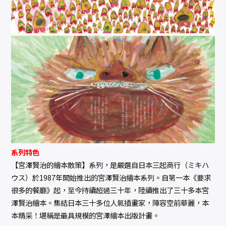
系列特色
【宮澤賢治的繪本散策】系列，是嚴選自日本三起商行（ミキハ
ウス）於1987年開始推出的宮澤賢治繪本系列。自第一本《要求
很多的餐廳》起，至今持續超過三十年，陸續推出了三十多本宮
澤賢治繪本。集結日本三十多位人氣插畫家，陣容空前華麗，本
本精采！堪稱是最具規模的宮澤繪本出版計畫。