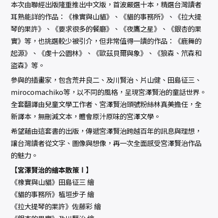
本次由聯經出版隆重推出中文版，首波嚴選十本，精選台灣讀者
耳熟能詳的作品：《橡實與山貓》、《貓的事務所》、《拉大提
琴的果許》、《要求很多的餐廳》、《夜鷹之星》、《銀杏的果
實》等，也挑選較少被引介，但非常值得一讀的作品：《鹿舞的
起源》、《虔十公園林》、《歐茲貝爾與象》、《狼森、笊森和
盜森》等。
參與的插畫家，包含荒井良二、及川賢治、片山健、田島征三、
mirocomachiko等，以不同的風格，呈現宮澤賢治的童話世界。
全套翻譯由兒童文學工作者、宮澤賢治頭號粉絲林真美擔任，全
新譯本，無刪減文本，體會原汁原味的宮澤文學。
希望藉由這套書的出版，傳遞宮澤賢治跨越百年的訊息與理想，
讓台灣讀者從文字、圖像與想像，再一次全面感受宮澤賢治作品
的魅力。
【宮澤賢治的繪本散策Ⅰ】
《橡實與山貓》田島征三 繪
《貓的事務所》植垣步子 繪
《拉大提琴的果許》佐藤彩 繪