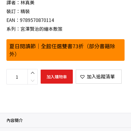
譯者：林真美
裝訂：精裝
EAN：9789570870114
系列：宮澤賢治的繪本散策
夏日閱讀節｜全館任選雙書73折（部分書籍除
外）
橡
實
加入追蹤清單
加入購物車
與
山
貓
數
量
內容簡介