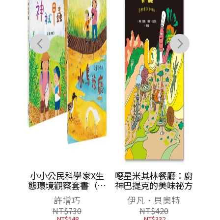
（加贈
小小公民科學家X生
噁星米其林餐廳：廚
報&吳
態環境觀察套書（神
神巴提克的美味祕方
精彩導
祕甲蟲+水鳥餐廳，
迪亞
許增巧
伊凡．貝奧特
共2書）
NT$
730
NT$
420
NT$
548
NT$
332