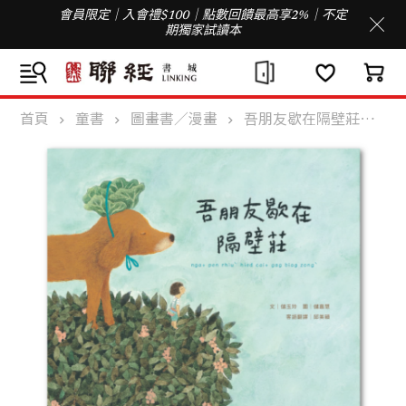
會員限定｜入會禮$100｜點數回饋最高享2%｜不定
期獨家試讀本
首頁
童書
圖畫書／漫畫
吾朋友歇在隔壁莊（客語繪本，附朗讀音檔）