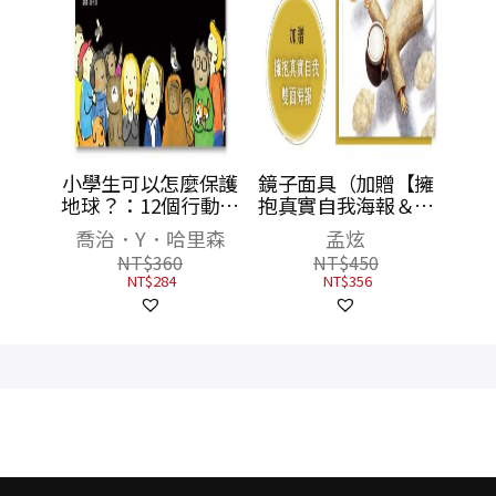
小學生可以怎麼保護
鏡子面具（加贈【擁
地球？：12個行動，
抱真實自我海報＆鐘
一起打造SDGs永續環
穎精彩導讀】）
喬治．Y．哈里森
孟炫
境
NT$
360
NT$
450
NT$
284
NT$
356