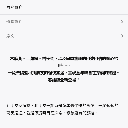
繪
本
內容簡介
，
附
朗
作者簡介
讀
音
檔
）
序文
數
量
木麻黃、土蓮霧、柑仔蜜，以及田間熟識的阿婆阿伯的熱心招
呼……
一段去隔壁村找朋友的愉快旅途，重現童年時自在探索的樂趣。
客語版全新登場！
到朋友家拜訪、和朋友一起玩是童年最愉快的事情。一趟短短的
訪友路途，就是孩提時自在探索、恣意遊玩的旅程。