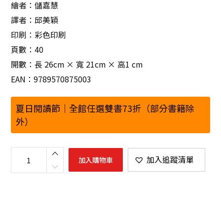
繪者：儲嘉慧
譯者：邱美穎
印刷：彩色印刷
頁數：40
開數：長 26cm × 寬 21cm × 高1 cm
EAN：9789570875003
夏日閱讀節｜全館任選雙書73折（部分書籍除
外）
吾
朋
加入追蹤清單
加入購物車
友
歇
在
隔
壁
莊
（
客
語