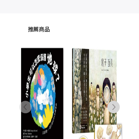
推薦商品
噁星米其林
神巴提克的
伊凡．
NT$
NT$
3