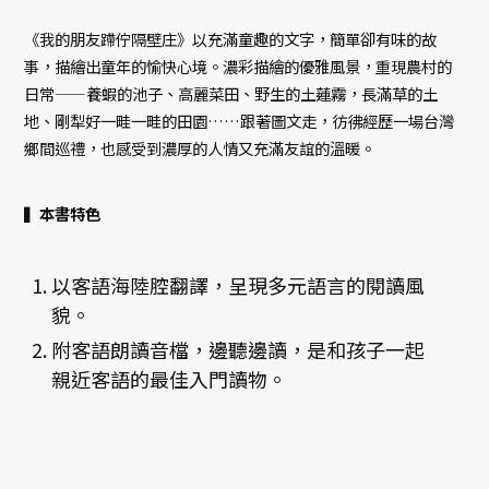
《我的朋友蹛佇隔壁庄》以充滿童趣的文字，簡單卻有味的故
事，描繪出童年的愉快心境。濃彩描繪的優雅風景，重現農村的
日常——養蝦的池子、高麗菜田、野生的土蓮霧，長滿草的土
地、剛犁好一畦一畦的田園……跟著圖文走，彷彿經歷一場台灣
鄉間巡禮，也感受到濃厚的人情又充滿友誼的溫暖。
▍本書特色
以客語海陸腔翻譯，呈現多元語言的閱讀風
貌。
附客語朗讀音檔，邊聽邊讀，是和孩子一起
親近客語的最佳入門讀物。