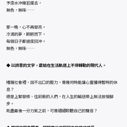
予滾水沖幾若擺去，
無色，無味……
那一晚，心不再發亮。
冷清的夢，簌簌而下，
每個日子都過度回沖。
無色，無味……
◆ 以詩意的文字，獻給在生活軌道上不停轉動的現代人。
嘈雜社會裡，說不出口的壓力，曾幾何時能讓心靈獲得暫時的休
息？
總是上緊發條、往前衝的人們，在人生的輸送帶上無法放慢腳
步。
耗盡最後一分力氣之前，可曾細細聆聽自己的聲音？