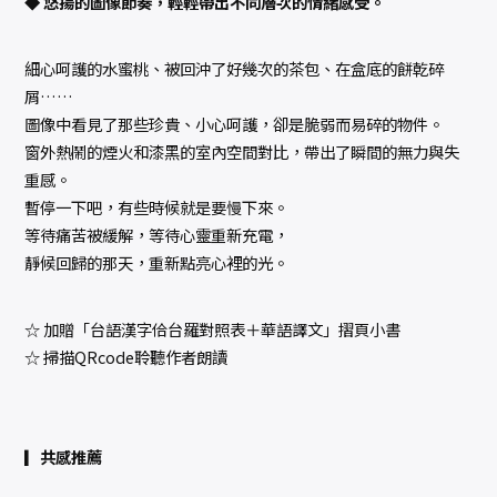
◆ 悠揚的圖像節奏，輕輕帶出不同層次的情緒感受。
細心呵護的水蜜桃、被回沖了好幾次的茶包、在盒底的餅乾碎
屑……
圖像中看見了那些珍貴、小心呵護，卻是脆弱而易碎的物件。
窗外熱鬧的煙火和漆黑的室內空間對比，帶出了瞬間的無力與失
重感。
暫停一下吧，有些時候就是要慢下來。
等待痛苦被緩解，等待心靈重新充電，
靜候回歸的那天，重新點亮心裡的光。
☆ 加贈「台語漢字佮台羅對照表＋華語譯文」摺頁小書
☆ 掃描QRcode聆聽作者朗讀
▎共感推薦