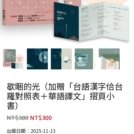
歇睏的光（加贈「台語漢字佮台
羅對照表＋華語譯文」摺頁小
書）
NT$
380
NT$
300
出版日期：2025-11-13