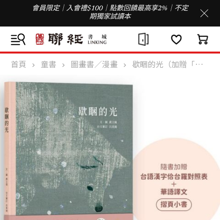
會員限定｜入會禮$100｜點數回饋最高享2%｜不定
期獨家試讀本
首頁
童書
圖畫書／漫畫
歇睏的光（加贈「台語漢字佮台羅對照表＋華語譯文」摺頁小書）