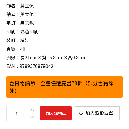
作者：黃立佩
繪者：黃立佩
審訂：呂美親
印刷：彩色印刷
裝訂：精裝
頁數：40
開數：長21cm ×寬15.8cm ×高0.8cm
EAN：9789570878042
夏日閱讀節｜全館任選雙書73折（部分書籍除
外）
歇
睏
加入追蹤清單
加入購物車
的
光
（
加