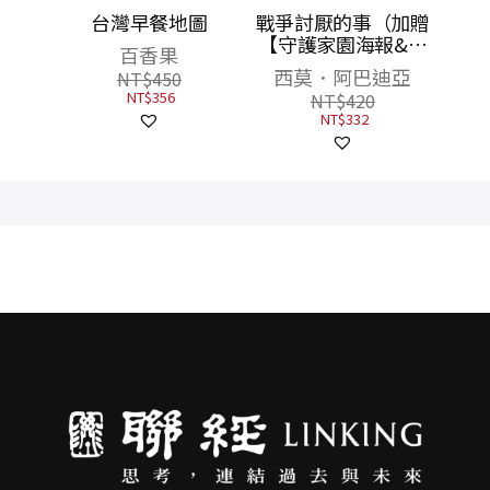
麼保護
台灣早餐地圖
戰爭討厭的事（加贈
行動，
【守護家園海報&吳
百香果
永續環
宜蓉╳諶淑婷精彩導
里森
西莫．阿巴迪亞
NT$
450
讀】）
NT$
356
NT$
420
NT$
332