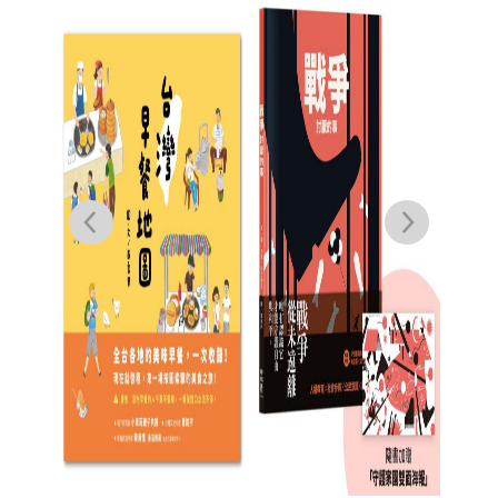
風吹
的期
線故
際互