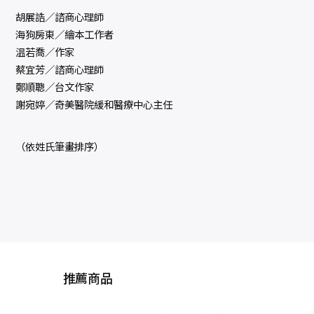
胡展誥／諮商心理師
海狗房東／繪本工作者
温若喬／作家
蔡宜芳／諮商心理師
鄭順聰／台文作家
謝宛婷／奇美醫院緩和醫療中心主任
（依姓氏筆畫排序）
推薦商品