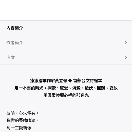
贈
「
台
語
漢
字
佮
內容簡介
台
羅
對
作者簡介
照
表
＋
華
序文
語
譯
文
」
摺
療癒繪本作家黃立佩 ◆ 首部台文詩繪本
頁
小
用一本書的時光，探索、感受、沉澱、蟄伏、回歸、安放
書
）
用溫柔喚醒心裡的那道光
數
量
彼暗，心失電矣。
稀微的夢嘈嘈滴，
每一工攏親像