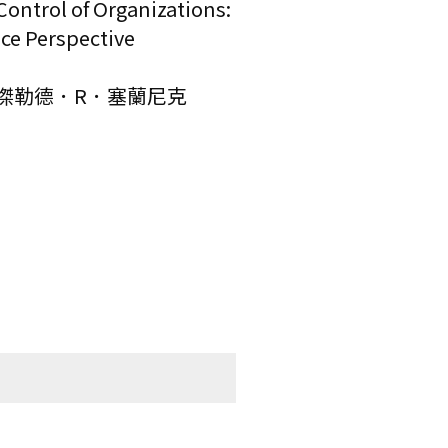
ntrol of Organizations:
ce Perspective
傑勒德．R．塞蘭尼克