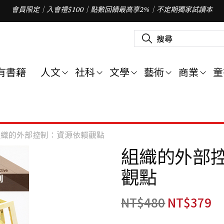
會員限定｜入會禮$100｜點數回饋最高享2%｜不定期獨家試讀本
搜
尋
關
鍵
字
有書籍
人文
社科
文學
藝術
商業
童
:
組織的外部控制：資源依賴觀點
組織的外部
觀點
NT$
480
NT$
379