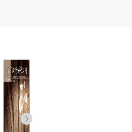
夏多的圖解手相
金剛般若波羅蜜
證嚴上人佛
〔你的人生使用
經（簡稱《金剛
想研究
說明書〕【限量
經》，故宮千年
手相夏多
姚秦三藏法師鳩
何日生
贈品組】有貼有
御寶，宋開慶元
摩羅什
NT$
450
NT$
600
保佑開運貼紙＋
年壽聖寺刊本，
NT$
356
NT$
474
NT$
4,200
快速識人攻略手
每匣皆附雷射防
NT$
3,780
冊：用掌紋分析
偽專屬授權卡）
8大運勢，讓你
一眼就能看透感
情、財富甚至是
未來！