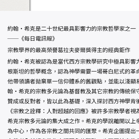
約翰‧希克是二十世紀最具影響力的宗教哲學家之一
──《每日電訊報》
宗教學界的最高榮譽葛拉夫麥爾獎得主的經典鉅作
約翰‧希克被認為是當代西方宗教學研究中極具影響
根斯坦的哲學概念，認為神學需要一場哥白尼式的革
他帶領讀者拋棄單一信仰體系的舊觀點，並能以淺顯
翰‧希克的宗教多元論為基督教及其它宗教的傳統保
贊成或反對者，皆以此為基礎，深入探討西方神學背
《宗教之詮釋：人對超越的回應》被許多宗教學者視
希克宗教多元論的集大成之作。希克的學說離開以上
為中心，作為各宗教之間共同的匯聚。希克企圖提出