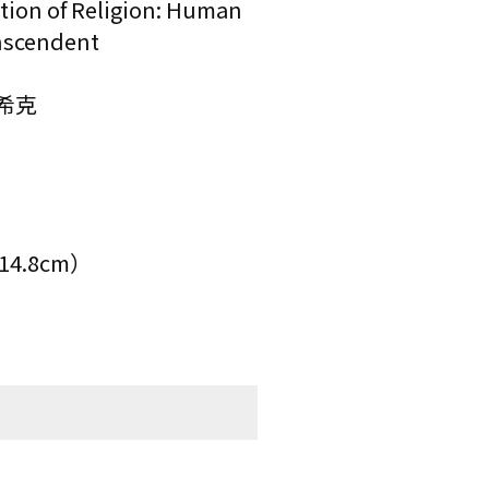
on of Religion: Human
nscendent
希克
4.8cm）