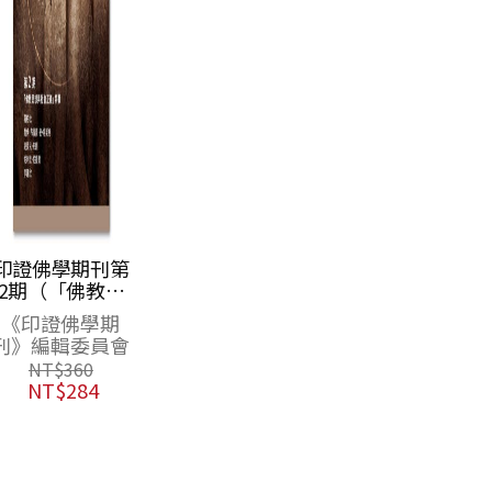
學期刊第
「佛教思
會正義」
佛學期
輯）
輯委員會
360
284