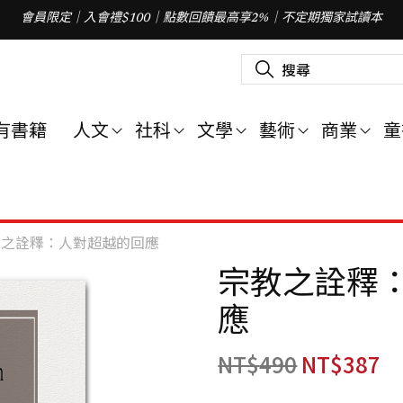
會員限定｜入會禮$100｜點數回饋最高享2%｜不定期獨家試讀本
搜
尋
關
鍵
字
有書籍
人文
社科
文學
藝術
商業
童
:
教之詮釋：人對超越的回應
宗教之詮釋
應
NT$
490
NT$
387