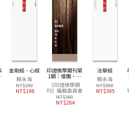
剛經．心經
印證佛學期刊第
法華經
印證佛
1期：僧團、性
2期（
賴永海
賴永海
別與教育特輯
想與社
《印證佛學期
《印證
NT$
250
NT$
500
特
刊》編輯委員會
刊》編
NT$
198
NT$
395
NT$
360
NT$
NT$
284
NT$