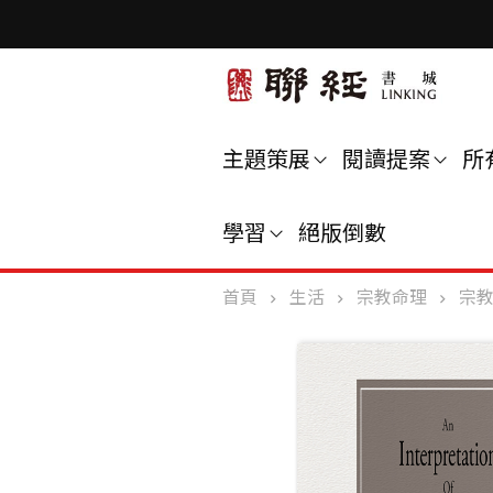
主題策展
閱讀提案
所
學習
絕版倒數
首頁
生活
宗教命理
宗