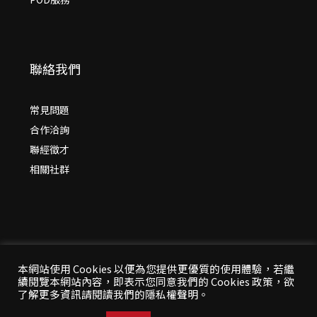
聯絡我們
常見問題
合作洽詢
聯經徵才
相關社群
本網站使用 Cookies 以便為您提供更優質的使用體驗，若繼
續閱覽本網站內容，即表示您同意我們的 Cookies 政策，欲
© 2026 年
聯經出版：思考，連結過去與未來
了解更多資訊請閱讀我們的隱私權聲明。
All Rights Reserved | 本站台資料為版權所有，非經同
意請勿作任何形式之轉載使用