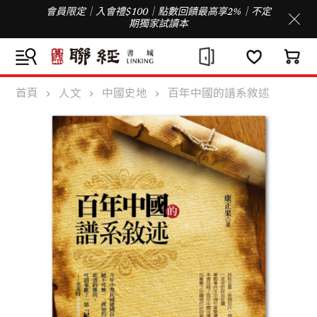
會員限定｜入會禮$100｜點數回饋最高享2%｜不定
期獨家試讀本
首頁
人文
中國史地
百年中國的譜系敘述