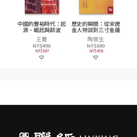
作用：
中國的豐裕時代：起
歷史的瞬間：從宋遼
學術與
源、崛起與餘波
金人物談到三寸金蓮
版）
王豐
陶晉生
NT$
490
NT$
580
NT$
387
NT$
458