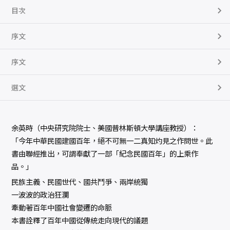
目次
序文
序文
選文
余英時（中央研究院院士、美國普林斯頓大學講座教授）：
「今年中華民國建國百年，絕不可無一二真知灼見之作問世。此
書由聯經推出，可謂奉獻了一部「紀念民國百年」的上乘作
品。」
民族主義、民國世代、國共鬥爭、兩岸統獨
一波波的政治狂瀾
牽動著百年中國社會變遷的命脈
本書詮釋了百年中國從傳統走向現代的議題