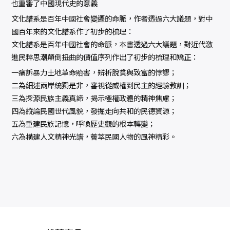
也重審了中國現代史的意義
文化譜系是百年中國社會變遷的命脈，作者透過六大議題，對中
國百年來的文化譜系作了初步的梳理：
文化譜系是百年中國社會的命脈，本書透過六大議題，對近代激
進民粹思潮顛倒扭曲的價值序列作出了初步的梳理和矯正：
一痛訴暴力土地革命貽害，辨析脫貧與致富的悖謬；
二為細述兩岸統獨是非，審視從威權到民主的經驗教訓；
三為探源民族主義真諦，揭示極權政體的精神焦慮；
四為縱論民國世代風貌，發掘走向共和的民德資源；
五為重建民族記憶，呼喚歷史觀的根本轉變；
六為構建人文精神光譜，薈萃民國人物的風神精彩。