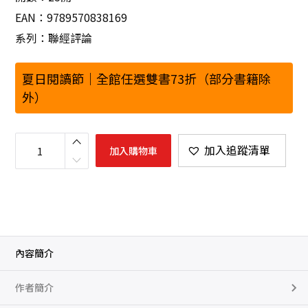
EAN：9789570838169
系列：聯經評論
夏日閱讀節｜全館任選雙書73折（部分書籍除
外）
百
年
加入追蹤清單
加入購物車
中
國
的
譜
系
敘
述
數
量
內容簡介
作者簡介