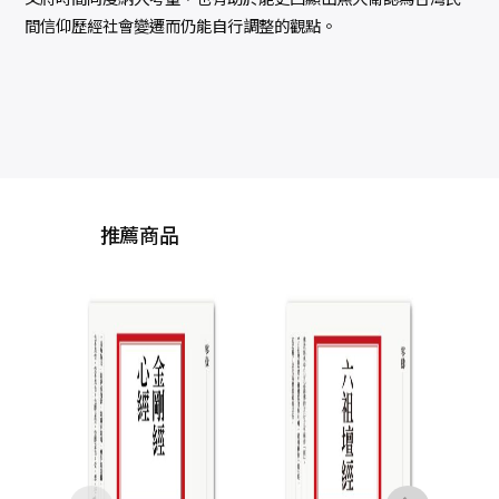
間信仰歷經社會變遷而仍能自行調整的觀點。
推薦商品
夏多的圖解手相〔
的人生使用說明書
【限量贈品組】有
手相夏多
有保佑開運貼紙＋
NT$
450
速識人攻略手冊：
NT$
356
掌紋分析8大運勢，
讓你一眼就能看透
情、財富甚至是未
來！