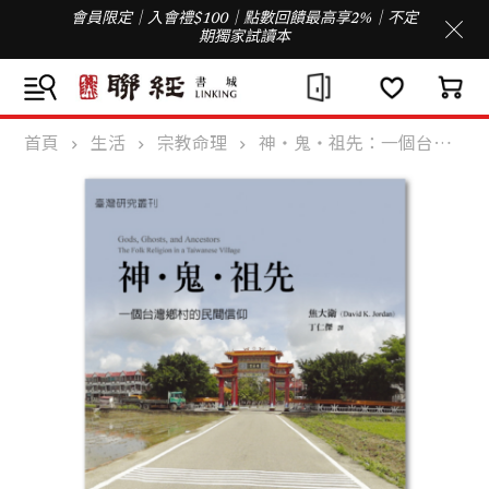
會員限定｜入會禮$100｜點數回饋最高享2%｜不定
期獨家試讀本
首頁
生活
宗教命理
神‧鬼‧祖先：一個台灣鄉村的民間信仰