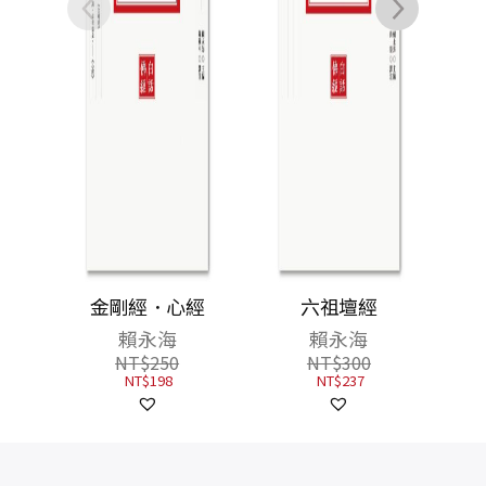
經．心經
六祖壇經
賴永海
賴永海
T$
250
NT$
300
NT$
198
NT$
237