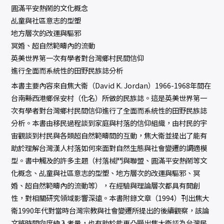
圓滿平安熱鬧的文化概念
乩童與社區意志的型塑
地方層次的改運與驅邪
冥婚、超自然範疇內的流動
英美世界第一次有學者對台灣鄉村民間信仰
進行全面而系統性的田野民族誌分析
本書主要內容來自焦大衛（David K. Jordan）1966-1968年間在
台南縣西港鄉保安村（化名）所做的民族誌。這是英美世界第一
次有學者對台灣鄉村民間信仰進行了全面而系統性的田野民族誌
分析。本書由移民過程談到家庭與村落的信仰組織，由村民的宇
宙觀談到村民與各類超自然範疇間的互動，焦大衛並提出了能有
助於理解台灣漢人村落如何來面對自然生態與社會變遷的調適模
型。書中觸及的許多主題（村落械鬥與聯盟、圓滿平安熱鬧等文
化概念、乩童與社區意志的型塑、地方層次的改運與驅邪、冥
婚、超自然範疇內的流動等），在經驗與理論層次都具有開創
性，對相關研究領域影響深遠。本書附錄文章（1994）刊出焦大
衛1990年代對當時台灣宗教與社會變遷所提出的後續觀察，該論
文將時間向度納入考量，也有助於能更凸顯出焦大衛認為台灣民