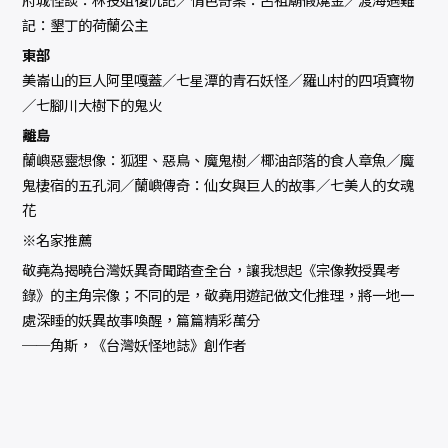
記：墾丁的荷蘭公主
東部
美崙山的巨人阿里嘎蓋／七星潭的青石妖怪／羅山村的四項寶物
／七腳川大樹下的鬼火
離島
蘭嶼惡靈想像：狐狸、惡鳥、魔鬼樹／椰油部落的食人章魚／魔
鬼棲宿的五孔洞／蘭嶼傳奇：仙女與巨人的故事／七美人的女魂
花
※名家推薦
敬堯為揭曉台灣妖異奇聞踏查全台，讓我想起《宗像教授異考
錄》的主角宗像；不同的是，敬堯用遊記做文化推理，將一地一
處深睡的妖異故事喚醒，篇篇精彩萬分
──角斯，《台灣妖怪地誌》創作者