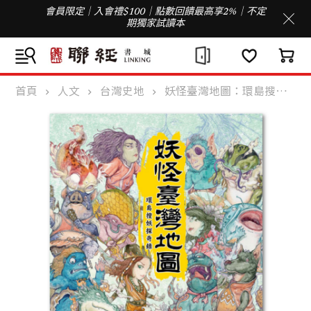
會員限定｜入會禮$100｜點數回饋最高享2%｜不定
期獨家試讀本
首頁
人文
台灣史地
妖怪臺灣地圖：環島搜妖探奇錄