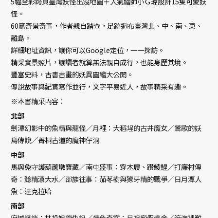
5幅全彩跨頁臺灣妖怪出沒地圖＋人氣繪師小Ｇ瑋設計15隻可愛妖
怪。
60篇奇景奇事，作者親自踏查，足跡遍布臺灣北、中、南、東、
離島。
詳細地址資訊，讓你可以Google定位，一一探訪。
精采實景照片，讓讀者就算無法親自成行，也能身歷其境。
豐富史料，古書古畫的妖異圖繪大公開。
傳說故事與紀實寫作並行，文字平易近人，故事精采有趣。
※本書精采內容：
北部
劍潭幻影中的魚精與龍怪／月裡：大稻埕的古井魔女／鶯歌的妖
鳥傳說／菁桐古道的魔神仔洞
中部
馬與兔守護葫蘆墩寶藏／南屯盛事：穿木屐、躦鯪鯉／打廉村傳
奇：鯰精滾大水／邵族往事：茄苳樹與獠牙精的戰爭／日月潭人
魚：達克拉哈
南部
府城怪談：林投姐復仇記／情色奇案：呂祖廟假燒金／渡海遇難