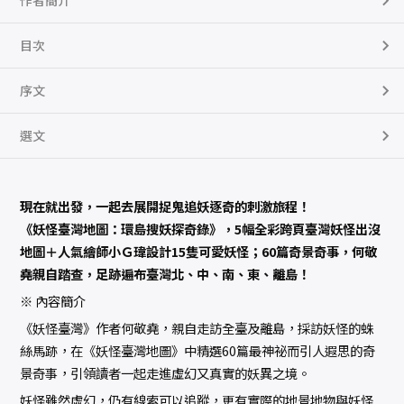
作者簡介
目次
序文
選文
現在就出發，一起去展開捉鬼追妖逐奇的刺激旅程！
《妖怪臺灣地圖：環島搜妖探奇錄》，5幅全彩跨頁臺灣妖怪出沒
地圖＋人氣繪師小Ｇ瑋設計15隻可愛妖怪；60篇奇景奇事，何敬
堯親自踏查，足跡遍布臺灣北、中、南、東、離島！
※ 內容簡介
《妖怪臺灣》作者何敬堯，親自走訪全臺及離島，採訪妖怪的蛛
絲馬跡，在《妖怪臺灣地圖》中精選60篇最神祕而引人遐思的奇
景奇事，引領讀者一起走進虛幻又真實的妖異之境。
妖怪雖然虛幻，仍有線索可以追蹤，更有實際的地景地物與妖怪