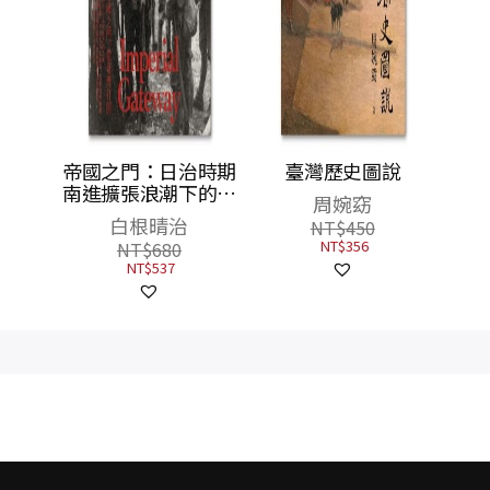
：海行
帝國之門：日治時期
臺灣歷史圖說
南進擴張浪潮下的臺
周婉窈
灣人
白根晴治
NT$
450
NT$
356
NT$
680
NT$
537