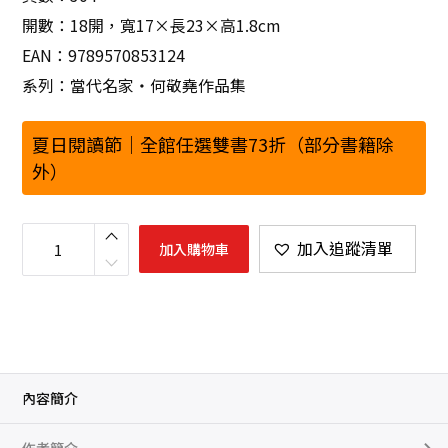
開數：18開，寬17×長23×高1.8cm
EAN：9789570853124
系列：當代名家‧何敬堯作品集
夏日閱讀節｜全館任選雙書73折（部分書籍除
外）
妖
怪
加入追蹤清單
加入購物車
臺
灣
地
圖
：
環
島
搜
妖
探
奇
內容簡介
錄
數
量