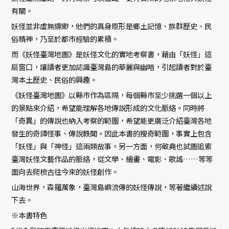
有關。
妖怪並非虛無縹緲，他們的真身原形是鄉土記憶、族群歷史、民
俗精神，乃至於都市經驗的累積。
而《妖怪臺灣地圖》是妖怪文化的實地考察書，藉由「妖怪」這
扇窗口，讓讀者更加認識臺灣島的華麗與幽暗，引起讀者對於臺
灣本土歷史、民俗的興趣。
《妖怪臺灣地圖》以縣市作為區隔，每個縣市至少挑選一個以上
的景點來介紹，希望能理解各地傳說形成的文化脈絡。同時將
「奇異」的傳說也納入考察的範圍，希望能更廣泛介紹臺灣各地
發生的奇譚怪事、傳說軼聞。因此本書的搜奇範圍，事實上包含
「妖怪」與「神怪」這兩類故事。另一方面，何敬堯也試圖追索
臺灣妖怪文藝作品的脈絡，從文學、繪畫、電影、歌謠……等等
面向去爬梳古往今來的妖怪創作。
山海世界，森羅萬象，臺灣島嶼流傳的妖怪傳說，等著繼續述說
下去。
※本書特色