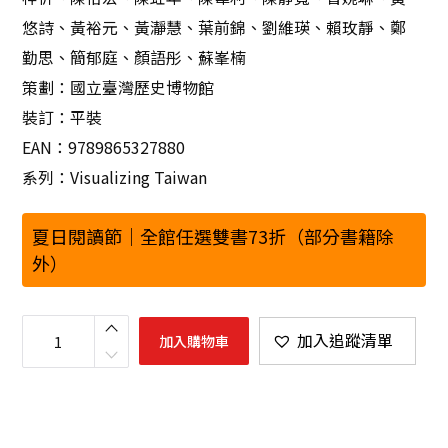
悠詩、黃裕元、黃瀞慧、葉前錦、劉維瑛、賴玫靜、鄭
勤思、簡郁庭、顏語彤、蘇峯楠
策劃：國立臺灣歷史博物館
裝訂：平裝
EAN：9789865327880
系列：Visualizing Taiwan
夏日閱讀節｜全館任選雙書73折（部分書籍除
外）
看
得
加入追蹤清單
加入購物車
見
的
臺
灣
史
．
時
間