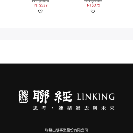
NT$
680
NT$
480
楊朝
NT$
537
NT$
379
 李清
欽慧,
, 曼
銘哲,
, 廖小
家欣,
 蘇凌
聯經出版事業股份有限公司