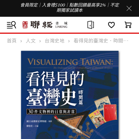
會員限定｜入會禮$100｜點數回饋最高享2%｜不定
期獨家試讀本
首頁
人文
台灣史地
看得見的臺灣史．時間篇：30件文物裡的日常與非常