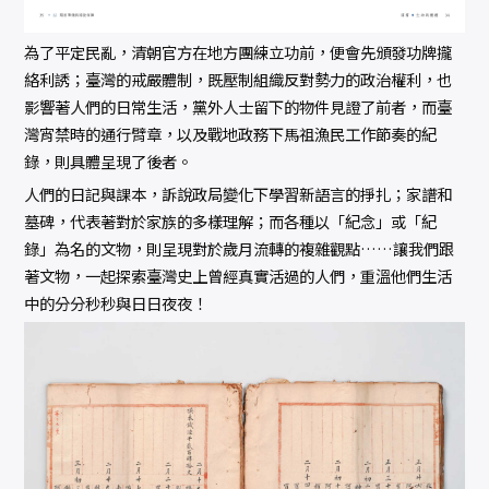
為了平定民亂，清朝官方在地方團練立功前，便會先頒發功牌攏
絡利誘；臺灣的戒嚴體制，既壓制組織反對勢力的政治權利，也
影響著人們的日常生活，黨外人士留下的物件見證了前者，而臺
灣宵禁時的通行臂章，以及戰地政務下馬祖漁民工作節奏的紀
錄，則具體呈現了後者。
人們的日記與課本，訴說政局變化下學習新語言的掙扎；家譜和
墓碑，代表著對於家族的多樣理解；而各種以「紀念」或「紀
錄」為名的文物，則呈現對於歲月流轉的複雜觀點……讓我們跟
著文物，一起探索臺灣史上曾經真實活過的人們，重溫他們生活
中的分分秒秒與日日夜夜！