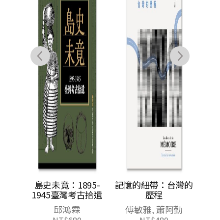
灣的庶
島史未竟：1895-
記憶的紐帶：台灣的
亞洲的
1945臺灣考古拾遺
歷程
, 包子
邱鴻霖
傅敏雅, 蕭阿勤
工作室