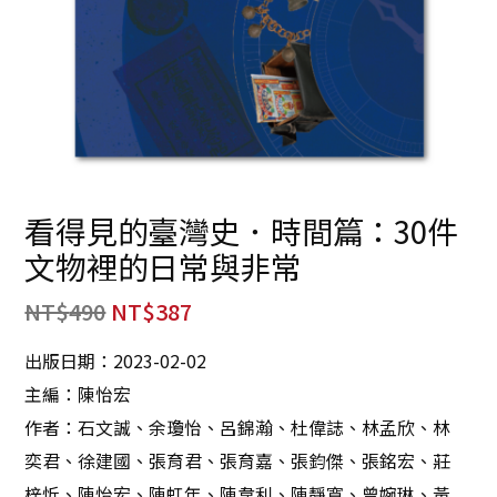
看得見的臺灣史．時間篇：30件
文物裡的日常與非常
NT$
490
NT$
387
出版日期：2023-02-02
主編：陳怡宏
作者：石文誠、余瓊怡、呂錦瀚、杜偉誌、林孟欣、林
奕君、徐建國、張育君、張育嘉、張鈞傑、張銘宏、莊
梓忻、陳怡宏、陳虹年、陳韋利、陳靜寬、曾婉琳、黃