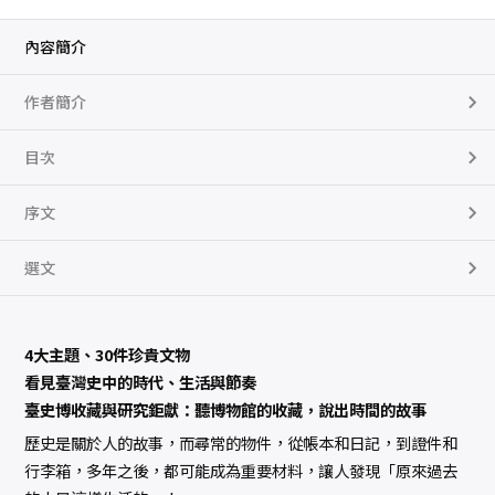
篇
：
3
內容簡介
0
件
文
作者簡介
物
裡
的
日
目次
常
與
非
序文
常
數
量
選文
4大主題、30件珍貴文物
看見臺灣史中的時代、生活與節奏
臺史博收藏與研究鉅獻：聽博物館的收藏，說出時間的故事
歷史是關於人的故事，而尋常的物件，從帳本和日記，到證件和
行李箱，多年之後，都可能成為重要材料，讓人發現「原來過去