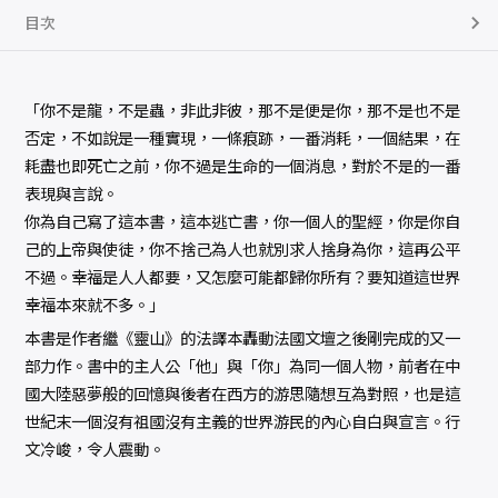
目次
「你不是龍，不是蟲，非此非彼，那不是便是你，那不是也不是
否定，不如說是一種實現，一條痕跡，一番消耗，一個結果，在
耗盡也即死亡之前，你不過是生命的一個消息，對於不是的一番
表現與言說。
你為自己寫了這本書，這本逃亡書，你一個人的聖經，你是你自
己的上帝與使徒，你不捨己為人也就別求人捨身為你，這再公平
不過。幸福是人人都要，又怎麼可能都歸你所有？要知道這世界
幸福本來就不多。」
本書是作者繼《靈山》的法譯本轟動法國文壇之後剛完成的又一
部力作。書中的主人公「他」與「你」為同一個人物，前者在中
國大陸惡夢般的回憶與後者在西方的游思隨想互為對照，也是這
世紀末一個沒有祖國沒有主義的世界游民的內心自白與宣言。行
文冷峻，令人震動。