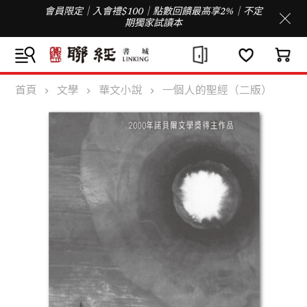
會員限定｜入會禮$100｜點數回饋最高享2%｜不定
期獨家試讀本
首頁
文學
華文小說
一個人的聖經（二版）