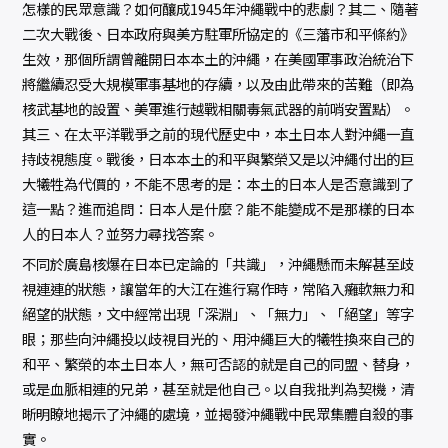
怎樣的民眾意識？如何釀成1945年沖繩戰中的悲劇？其二、隨著
二次大戰後、日本政府與美方駐軍所協定的《三藩市和平條約》
生效，那個所謂曾離開日本本土的沖繩，在美國軍事政治統治下
將繼續忍受大規模軍事基地的存續，以及由此帶來的苦難（即為
核武基地的設置、美軍進行越戰相關毒氣武器的前哨安置點）。
其三、在太平洋戰爭之前的現代歷史中，本土日本人對沖繩一直
持歧視態度。戰後，日本本土的和平與繁榮又是以沖繩付出的巨
大犧牲為代價的，不能不思考的是：本土的日本人是否意識到了
這一點？進而追問：日本人是什麼？能不能變成不是那樣的日本
人的日本人？並努力尋找答案。
不同於廣島核爆在日本已定論的「共識」，沖繩懸而未解甚至歧
視連連的狀態，讓當年的大江在進行寫作時，常陷入癱軟無力和
絕望的狀態，文中經常出現「深淵」、「無力」、「絕望」等字
眼；那些向沖繩投以歧視目光的、用沖繩巨大的犧牲換來自己的
和平、繁榮的本土日本人，無可否認的就是自己的同盟、替身，
或是血脈相連的兄弟，甚至就是他自己。以自我批判為契機，清
晰明瞭地揭示了沖繩的處境，並揭發沖繩戰中民眾集體自殺的事
實。