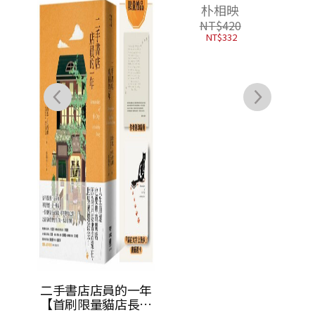
本，
典）
休息
二手書店店員的一年
純度100%的休息
獎作家
【首刷限量貓店長透
（國際知名獲獎作家