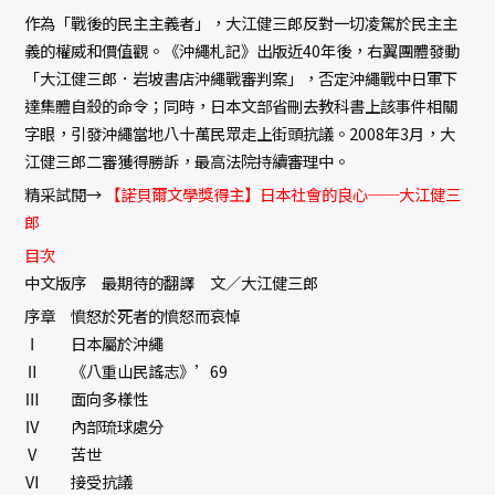
作為「戰後的民主主義者」，大江健三郎反對一切凌駕於民主主
義的權威和價值觀。《沖繩札記》出版近40年後，右翼團體發動
「大江健三郎．岩坡書店沖繩戰審判案」，否定沖繩戰中日軍下
達集體自殺的命令；同時，日本文部省刪去教科書上該事件相關
字眼，引發沖繩當地八十萬民眾走上街頭抗議。2008年3月，大
江健三郎二審獲得勝訴，最高法院持續審理中。
精采試閱→
【諾貝爾文學獎得主】日本社會的良心──大江健三
郎
目次
中文版序 最期待的翻譯 文／大江健三郎
序章 憤怒於死者的憤怒而哀悼
Ⅰ 日本屬於沖繩
Ⅱ 《八重山民謠志》’69
Ⅲ 面向多樣性
Ⅳ 內部琉球處分
Ⅴ 苦世
Ⅵ 接受抗議