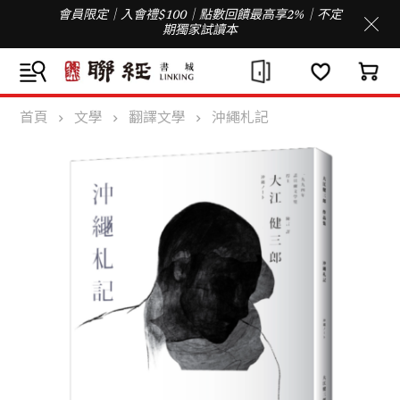
會員限定｜入會禮$100｜點數回饋最高享2%｜不定
期獨家試讀本
首頁
文學
翻譯文學
沖繩札記