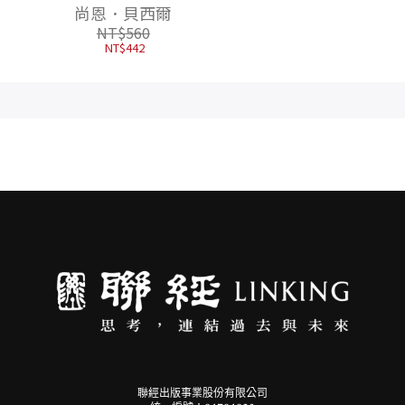
旅行散
卡贈品版】
朴相映，抒壓旅行散
尚恩．貝西爾
朴相映
文）首刷限量明信片
NT$
560
NT$
420
版
NT$
442
NT$
332
聯經出版事業股份有限公司