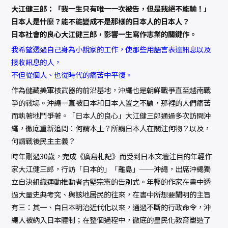
大江健三郎：「我一生只有唯一一次被告，但是我絕不能輸！」
日本人是什麼？能不能變成不是那樣的日本人的日本人？
日本社會的良心大江健三郎，影響一生寫作志業的關鍵作。
我希望透過自己身為小說家的工作，使那些用語言表達訊息以及
接收訊息的人，
不但從個人、也從時代的痛苦中平復。
作為儲藏美軍核武器的前沿基地，沖繩也是朝鮮戰爭直至越南戰
爭的戰場。沖繩一直被日本和日本人置之不顧，那裡的人們痛苦
而執著地鬥爭著。「日本人的良心」大江健三郎通過多次訪問沖
繩，徹底重新追問：何謂本土？所謂日本人在關注何物？以及，
何謂戰後民主主義？
時年剛過30歲，完成《廣島札記》而受到日本文壇注目的年輕作
家大江健三郎，行訪「日本的」「離島」──沖繩，出席沖繩獨
立自決組織運動推動者古堅宗憲的告別式。年輕的作家在書中透
過大量史典考究、與該地居民的往來，在書中所想要闡明的主旨
有三：其一、自日本明治近代化以來，通過不斷的行政命令，沖
繩人被納入日本體制；在整個過程中，徹底的皇民化教育塑造了