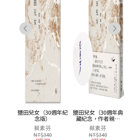
）文
鹽田兒女（30週年紀
鹽田兒女（30週年典
瀟水謠
念版）
藏紀念，作者親簽
版）
蔡素芬
蔡素芬
NT$
340
NT$
340
NT$
269
NT$
269