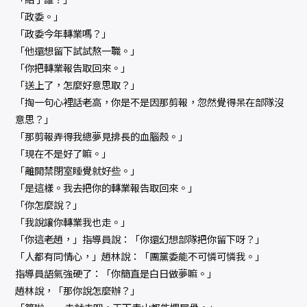
「政委。」
「政委今年轉業嗎？」
「他還想留下試試熬一職。」
「你把轉業報告取回來。」
「送上了，怎麼好意思取？」
「掏一句心裡話老高，你是不是因那剪報，忽然覺得呆在部隊沒
意思？」
「那剪報弄得我總夢見排長的血腦殼。」
「現在不是好了嘛。」
「離開禁閉室睡覺就好些。」
「是這樣。我去把你的轉業報告取回來。」
「你怎麼說？」
「我說讓你轉業我也走。」
「你這老趙，」指導員說：「你還幻想部隊把你留下呀？」
「人都有同情心，」趙林說：「團黨委能不可憐可憐我。」
指導員語氣強硬了：「你簡直是白日做夢嘛。」
趙林說，「那你說怎麼辦？」