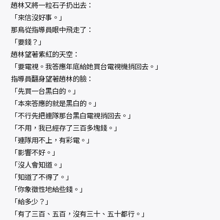
趙林又將一粒石子扔出去：
「來信沒好事。」
那鳥從指導員眼中飛走了：
「要錢？」
趙林望著紫紅的天空：
「要電視。我答應年底給她買台電視機捎回去。」
指導員翻身望著趙林的臉：
「先買一台黑白的。」
「本來答應的就是黑白的。」
「不行先把連隊那台黑白電視捎回去。」
「不用，我已經存了三百多塊錢。」
「連隊用不上，有彩電。」
「影響不好。」
「沒人會知道。」
「知道了不得了。」
「你象徵性地給些錢。」
「給多少？」
「有了三百、五百，沒有三十、五十都行。」