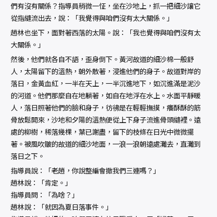
們有沒有關係？指導員稍微一怔，坐在沙地上，抓一把細沙讓它
從指縫流出去，說：「我覺得與咱們沒有太大關係。」
趙林也坐下，面對著西落的太陽。說：「我也覺得與咱們沒有太
大關係。」
然後，他們就各自不語，歪身倒下。黃河故道的細沙棉一般舒
人，太陽留下的溫熱，朝外散著，浸進他們的身子。故道對岸的
落日，金黃血紅，一半在天上，一半沉進地下，如沉進滿是泥沙
的河道。他們那麼自在地躺著，如自在地浮在水上。水面平靜暖
人，落日照著他們的臉和身子，彷彿是在輕輕撫摸，癢酥酥的筋
骨放鬆開來，沙地和夕陽的溫熱便從上下身子流進骨頭縫裡。遠
處的柳樹，稀落幾棵，葉已謝盡，留下的枝條在日光中微微擺
著。被風吹皺的故道的細沙地面，一浪一浪朝遠處灘去，直灘到
落日之下。
指導員說：「老趙，你說整編會撤我們三連嗎？」
趙林說：「肯定。」
指導員問：「為啥？」
趙林說：「就因為夏日落事件。」