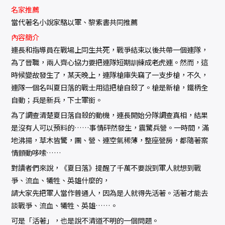
名家推薦
當代著名小說家駱以軍、黎紫書共同推薦
內容簡介
連長和指導員在戰場上同生共死，戰爭結束以後共帶一個連隊，
為了晉職，兩人齊心協力要把連隊短期訓練成老虎連。然而，這
時候變故發生了，某天晚上，連隊槍庫失竊了一支步槍，不久，
連隊一個名叫夏日落的戰士用這把槍自殺了。槍是新槍，鐵柄全
自動；兵是新兵，下士軍銜。
為了調查清楚夏日落自殺的動機，連長開始分隊調查真相，結果
是沒有人可以預料的……事情砰然發生，震驚兵營。一時間，滿
地沸揚，草木皆驚，團、營、連空氣稀薄，整座營房，都隨著案
情顫動哆嗦……
對讀者們來說，《夏日落》提醒了千萬不要說到軍人就想到戰
爭、流血、犧牲、英雄什麼的，
請大家先把軍人當作普通人，因為是人就得先活著。活著才能去
談戰爭、流血、犧牲、英雄……。
可是「活著」，也是說不清道不明的一個問題。