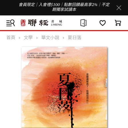
會員限定｜入會禮$100｜點數回饋最高享2%｜不定
期獨家試讀本
首頁
文學
華文小說
夏日落