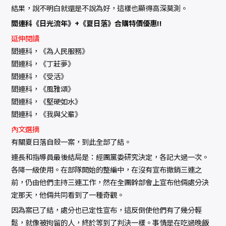
結果，說不明白就還是不說為好，這樣也顯得高深莫測。
閻連科《日光流年》+《夏日落》合購特價優惠!!
延伸閱讀
閻連科，《為人民服務》
閻連科，《丁莊夢》
閻連科，《受活》
閻連科，《風雅頌》
閻連科，《堅硬如水》
閻連科，《我與父輩》
內文選摘
有關夏日落自殺一案，到此全部了結。
連長和指導員最後結局是：經團黨委研究決定，各記大過一次。
各降一級使用。在部隊開始的整編中，在沒有宣布撤銷三連之
前，仍由他們主持三連工作，然在全團幹部會上宣布他倆處分決
定那天，他倆共同看到了一種奇觀。
因為案已了結，處分也已定性宣布，這反倒使他們有了幾分輕
鬆，就像被拘留的人，終於等到了判決一樣。事情是在吃過晚飯