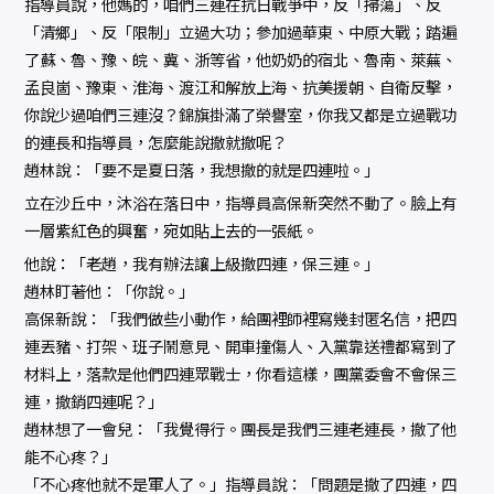
指導員說，他媽的，咱們三連在抗日戰爭中，反「掃蕩」、反
「清鄉」、反「限制」立過大功；參加過華東、中原大戰；踏遍
了蘇、魯、豫、皖、冀、浙等省，他奶奶的宿北、魯南、萊蕪、
孟良崮、豫東、淮海、渡江和解放上海、抗美援朝、自衛反擊，
你說少過咱們三連沒？錦旗掛滿了榮譽室，你我又都是立過戰功
的連長和指導員，怎麼能說撤就撤呢？
趙林說：「要不是夏日落，我想撤的就是四連啦。」
立在沙丘中，沐浴在落日中，指導員高保新突然不動了。臉上有
一層紫紅色的興奮，宛如貼上去的一張紙。
他說：「老趙，我有辦法讓上級撤四連，保三連。」
趙林盯著他：「你說。」
高保新說：「我們做些小動作，給團裡師裡寫幾封匿名信，把四
連丟豬、打架、班子鬧意見、開車撞傷人、入黨靠送禮都寫到了
材料上，落款是他們四連眾戰士，你看這樣，團黨委會不會保三
連，撤銷四連呢？」
趙林想了一會兒：「我覺得行。團長是我們三連老連長，撤了他
能不心疼？」
「不心疼他就不是軍人了。」指導員說：「問題是撤了四連，四