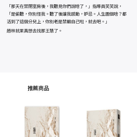
「那天在禁閉室房後，我聽見你們說啥了，」指導員笑笑說，
「是偷聽，你別怪我。聽了後讓我感動，妒忌。人生圖個啥？都
活到了這個分兒上，你別老是禁錮自己啦，就去吧。」
趙林就果真想去找那王慧了。
推薦商品