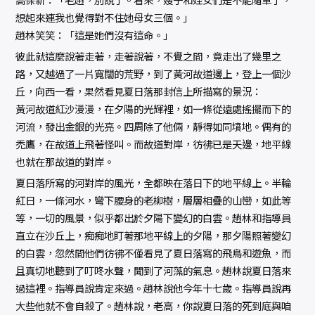
想起來連我也覺得對不住她母女三個。」
趙林笑笑：「這是她們沒有這命。」
彼此就這麼說著走著，走著說著，不覺之間，竟走出了幾里之
路，又越過了一片寬闊的荒野，到了黃河故道邊上，登上一個沙
丘，向西一看，果然看見夏日落那封信上所描寫的景況：
黃河故道紅沙漫漫，在夕陽的光輝裡，如一條從遠處搖擺而下的
河流，發出金銀的光亮。四周除了他倆，靜得如同墳地。偶有的
禿鷹，在故道上飛著怪叫。而故道對岸，彷彿已是天邊，地平線
也就在那故道的對岸。
夏日落所寫的河對岸的風光，全都映在落日下的地平線上。半輪
紅日，一條河水，彎下腰身的老柳樹，層層相疊的山巒，如此等
等，一切的風景，似乎都出於夕陽下變幻的白雲。趙林和指導員
直立在沙丘上，痴痴地盯著那地平線上的夕陽，那夕陽照著變幻
的白雲，忽然間他們彷彿不僅看見了夏日落寫的飛鳥和遊魚，而
且真切地聽到了叮咚水聲，聞到了河藻的氣息。趙林說夏日落來
過這裡。指導員說肯定來過。趙林說他今年十七歲。指導員說再
大些他就不會自殺了。趙林說，老高，你說夏日落的死到底與咱