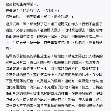
連長就可能得轉業。」
連長說：「他是城市人，他想走。」
指導員說：「他老婆跟人飛了，他不想轉。」
連長沉默一陣，那就算了吧。讓三連聽天由命去。我們不能害了
四連，又害了四連長，老婆跟人飛了，他轉業往哪去？說好壞你
我都還有個老婆哩，都還有一個家。說著，他把腳在沙堆上擰一
下，半旋身子，怔一怔，有些驚驚咋咋地叫，說老高，你看那落
日。
指導員順著連長的手指望出去，驟然間，就見太陽已沉入枯黃的
水中三分有二，露出圓圓一帽，如將燒化開的鐵水，似流非流，
似灘非灘。那夕陽下的河水，似乎起越激盪不停；層疊的雲山，
染著鮮紅的顏色，落在河岸邊上。近處黃河故道的沙地，在夕陽
下變成淺薄的紅色，刺燙著人的眼睛。遠處有一隻野兔，匆匆從
他們身邊躥過，消失在了不見邊沿的沙地。隨後，便是一日將過
後那片刻的寧靜和從未見過的風光的祥和。在這種靜寂裡，溫暖
泡著人心。使人覺到心底容不得盛有半星黑點，使人覺得世界上
沒什麼大不了的事。落日下盪動的無邊的河水，靜默悄息從人的