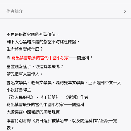
作者簡介
不再是保衛家國的神聖價值，
剩下人心黑暗深處的慾望不時挑逗撩撥，
生命將會變成什麼？
※
寫出禁書最多的當代中國小說家
──閻連科！
當靈魂墜落了，你還有尊嚴嗎？
請先把軍人當作人。
魯迅文學獎、老舍文學獎、鼎鈞雙年文學獎、亞洲週刊中文十大
小說好書得主
《為人民服務》、《丁莊夢》、《受活》作者
寫出禁書最多的當代中國小說家──閻連科
大膽揭露中國城鄉的黑暗現實
本書特別附錄《夏日落》被禁始末，以及閻連科作品出版一覽
表。