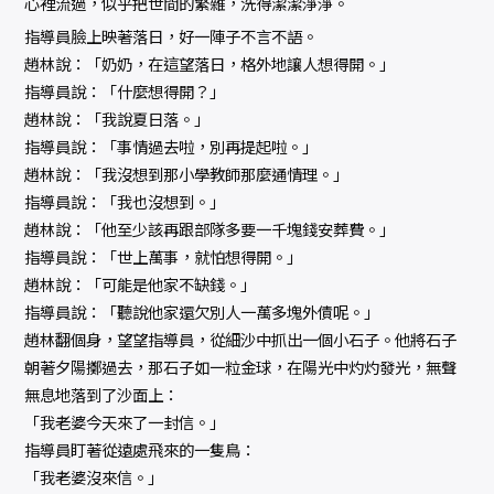
心裡流過，似乎把世間的繁雜，洗得潔潔淨淨。
指導員臉上映著落日，好一陣子不言不語。
趙林說：「奶奶，在這望落日，格外地讓人想得開。」
指導員說：「什麼想得開？」
趙林說：「我說夏日落。」
指導員說：「事情過去啦，別再提起啦。」
趙林說：「我沒想到那小學教師那麼通情理。」
指導員說：「我也沒想到。」
趙林說：「他至少該再跟部隊多要一千塊錢安葬費。」
指導員說：「世上萬事，就怕想得開。」
趙林說：「可能是他家不缺錢。」
指導員說：「聽說他家還欠別人一萬多塊外債呢。」
趙林翻個身，望望指導員，從細沙中抓出一個小石子。他將石子
朝著夕陽擲過去，那石子如一粒金球，在陽光中灼灼發光，無聲
無息地落到了沙面上：
「我老婆今天來了一封信。」
指導員盯著從遠處飛來的一隻鳥：
「我老婆沒來信。」