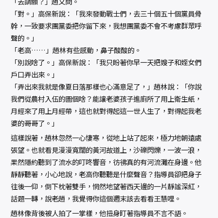
「去請願？」趙又問。
「對。」高保新說：「我來發動戰士們，去三十個五十個黨員骨
幹，一致要求團黨委把你留下來，我想團黨委不會不考慮群眾呼
聲的。」
「老高……」趙林有些感動，鼻子酸酸的。
「別說啥了。」高保新說：「我只盼著你早一天把嫂子和姪女們
戶口弄出來。」
「弄出來我就是像夏日落那樣也心滿意足了，」趙林說：「你說
我們從農村入伍的圖個啥？能讓老婆孩子進廁所了用上衛生紙，
月經來了用上月經帶，這也就對得起這一世人生了，對得起我老
婆的哥哥了。」
這樣說著，趙林忽然一心悽寒，從地上站了起來，極力地朝遠處
張望。也就看見漫漫寬闊的黃河故道上，沙礫閃爍，一波一浪，
果然隱約聽到了流水的叮咚響音，彷彿真的有河流灘在身邊。他
靜靜聽著，小心地說，老高你聽聽是什麼聲音？指導員卻把身子
往後一仰，倒下枕著雙手，惘然地望著西天邊的一片靜謐深紅，
話題一轉，說老趙，我覺得你這個週末該去看看王慧哩。
趙林像背後被人拍了一掌樣，他扭身盯著指導員不言不語。