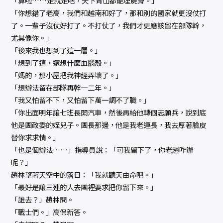
「算啦……走就走吧，天下青山都能埋屍骨。」
「你想錯了老高，我們和越南和好了，那和別的國家就更沒仗打
了。一輩子沒仗好打了。不打仗了，我們才更應該留在部隊幹，
尤其像你。」
「後來我也想到了這一層。」
「想到了這，還想什麼血腦殼。」
「媽的，那小屋把我神經弄壞了。」
「想辦法留在部隊再幹一二年。」
「我又怕留不下，又怕留下萬一調不了職。」
「你出面明年讓七班長開汽車，然後再給他轉個志願兵，說到底
他是團政委的姪兒子。團長那邊，他是我老連長，我去厚著臉皮
替你求求情。」
「也是個辦法……」指導員說：「可我留下了，你老趙咋辦
呢？」
趙林望著天空中的落日：「我就聽天由命吧。」
「最好是讓三連的人去團裡要求把你留下來。」
「誰去？」趙林問。
「戰士們。」高保新答。