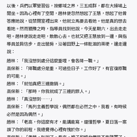
以後，兵們以軍營習俗，按鄉域之界，三五成群，都在大操場上
閒坐。因為心裡有了空閒，趙林便忽然想起了王慧，想起了他曾
答應她說，從禁閉室裡出來，他就立馬要去看她。他是真的想去
看她。然而猶豫之時，指導員找到他說，今天星期六，出去走走
吧。趙林便說走走吧，散散心去。也就又把王慧放到一邊，與指
導員並肩信步，走出營房，沿著田野上一條乾涸的渠埂，邊走邊
說：
趙林：「我沒想到處分這麼重哩，會各降一職。」
高保新：「降職處分是重，可過些日子，工作好了，有官復原職
的可能。」
趙林：「就怕真把三連撤銷。」
高保新：「那時，你我就成了三連的罪人。」
趙林：「真沒想到……」
高保新：「馬列主義哲學說，偶然都在必然之中，我看，有時候
必然是因為偶然。」
趙林：「老高，你這麼有才，能講能寫，還懂哲學，夏日落一案
誤了你的前程，我總覺得心裡有愧於你。」
高保新：「老趙，別說了。看來，嫂子和姪女們是不能隨軍了，