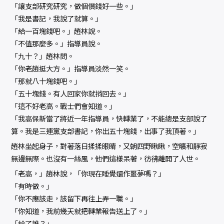
「讓支部研究研究，做個價錢好一些。」
「我是書記，我說了就算。」
「給一百塊錢吧。」趙林說。
「不值那麼多。」指導員說。
「九十？」趙林問。
「你老趙挺大方。」指導員淡然一笑。
「那就八十塊錢吧。」
「五十塊錢。有人回家你就捎回去。」
「這不好老高。戰士們會知道。」
「我高保新當了將近一年指導員，快轉業了，不能總是支部說了
算。我是三連黨支部書記，你出五十塊錢，出事了我頂著。」
趙林坐起身子，對著落日揉揉眼睛，又朝四野瞅瞅，空曠和靜寂
無邊無際。也沒有一絲風，他們這樣呆著，彷彿離開了人世。
「老高，」趙林說，「你現在睡覺還作噩夢嗎？」
「有時做。」
「你不應該走，該留下再往上弄一職。」
「你知道，我前幾天就把轉業報告送上了。」
「給了誰？」