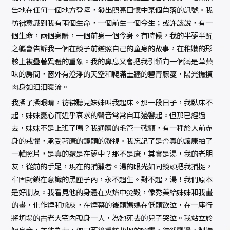
告地在任何一個地方登陸，發出照亮回憶中某個角落的訊號。我
彷彿意識到我有兩個生命，一個前生一個今生；或許該說，有一
個生命，兩個身體，一個前身一個今身。有時候，我的半夢半醒
之軀會告訴我一個在鏡子前鑑照自己的童身的故事，在稚嫩的形
骸上複疊著異體的重象。我的鼻息又會把我引領向一個滿是草藥
味的房間，窗外有澄淨的天空和爬滿土牆的碧青藤蔓，陽光撫摸
肉身如汩汩暖流。
我揉了揉眼睛，彷彿聽見妹妹叫我起床。那一段日子，我臥床不
起，妹妹憂心而近乎哀求的聲音常常自耳邊響起。但那已經過
去，妹妹不是上班了嗎？我通體的毛管一戰顫，有一種於人前赤
身的戒懼，承受著康的鏡頭的凝視。我忘記了是否真的讓康拍了
一輯照片，是真的還是在夢中？那不是康，其實是湯，我的老朋
友，從前的手足，現在的捕獵者。湯的眼光如同鏡頭把我捕捉，
牢固封鎖在意識的黑匣子內，永不超生。對不起，湯！我們原本
是好朋友。我看見他的身體在火焰中焚毀，像秀美給妹妹和我畫
的畫，化作煙和飛灰，在煙幕的後頭媽媽在低頭飲泣，在一座行
將坍塌的古老大宅內孤身一人，為她死去的兒子哭泣。我站立於