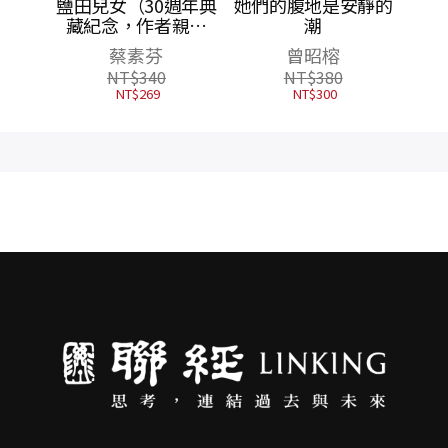
）文
鹽田兒女（30週年典
她們的腹地是安靜的
藍莓莊
藏紀念，作者親簽
潮
版）
蔡素芬
曾昭榕
NT$
340
NT$
380
NT$
269
NT$
300