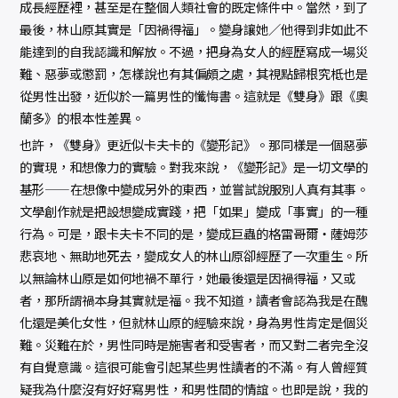
成長經歷裡，甚至是在整個人類社會的既定條件中。當然，到了
最後，林山原其實是「因禍得福」。變身讓她／他得到非如此不
能達到的自我認識和解放。不過，把身為女人的經歷寫成一場災
難、惡夢或懲罰，怎樣說也有其偏頗之處，其視點歸根究柢也是
從男性出發，近似於一篇男性的懺悔書。這就是《雙身》跟《奧
蘭多》的根本性差異。
也許，《雙身》更近似卡夫卡的《變形記》。那同樣是一個惡夢
的實現，和想像力的實驗。對我來說，《變形記》是一切文學的
基形——在想像中變成另外的東西，並嘗試說服別人真有其事。
文學創作就是把設想變成實踐，把「如果」變成「事實」的一種
行為。可是，跟卡夫卡不同的是，變成巨蟲的格雷哥爾‧薩姆莎
悲哀地、無助地死去，變成女人的林山原卻經歷了一次重生。所
以無論林山原是如何地禍不單行，她最後還是因禍得福，又或
者，那所謂禍本身其實就是福。我不知道，讀者會認為我是在醜
化還是美化女性，但就林山原的經驗來說，身為男性肯定是個災
難。災難在於，男性同時是施害者和受害者，而又對二者完全沒
有自覺意識。這很可能會引起某些男性讀者的不滿。有人曾經質
疑我為什麼沒有好好寫男性，和男性間的情誼。也即是說，我的