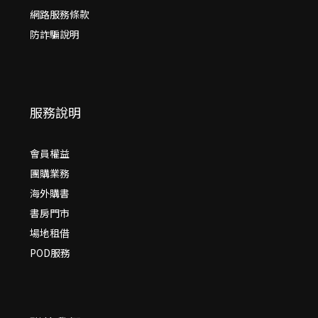
網路服務條款
防詐騙說明
服務說明
會員權益
團購業務
海外購書
書房門市
場地租借
POD服務