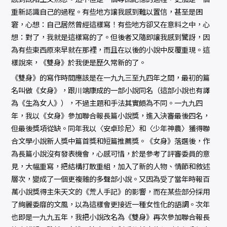
重新認識自己的過程。有些地方讓我感到難以置信，甚至是困
窘，心想：自己居然曾經這樣寫！有些地方卻又在意料之中，心
想：對了，我就是這樣寫的了。但後者又隨即讓我感到驚訝，因
為有些東西原來早就在那裡，而且在以後的小說中反覆重現。這
樣說來，《雙身》於我便是歷久常新的了。
《雙身》的寫作時間應該是在一九九三至九四年之間，最初的篇
名叫做《女身》，跟川端康成的一部小說同名（這部小說也有譯
為《生為女人》），不過主題和手法其實頗為不同。一九九四
年，我以《女身》參加聯合報長篇小說獎，進入決審最後四名，
但最後獎項從缺。同年我以〈安卓珍尼〉和〈少年神農〉獲得聯
合文學小說新人獎中篇首獎和短篇推薦獎。《女身》落選後，作
為長篇小說沒有發表機會，心感可惜，於是參考了評審委員的意
見，大幅重寫，把結構打散重組，加入了新的人物、情節和敘述
層次，變成了一個更複雜的多聲部小說。又因為受了當年時報百
萬小說獎得主朱天文的《荒人手記》的影響，而在某些部分採用
了絢麗委靡的文風，以為這樣會更接近一種女性化的語調。次年
也即是一九九五年，我把小說改名為《雙身》再次參加聯合報長