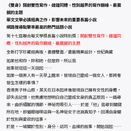
《雙身》開創雙性寫作、雌雄同體、性別越界的寫作巔峰、最震
撼的主題
華文文學必讀經典之作，影響未來的重要長篇小說
網路搜尋點擊率最高的熱門話題小說
第十七屆聯合報文學獎長篇小說特別獎：
開創雙性寫作、雌雄同
體、性別越界的寫作巔峰、最震撼的主題
全新打字珍藏經典版，書腰雙面／書籤精美設計，世紀典藏
如果他和你，妳和她，但是妳，所以我
故事就從這一天說起……
如果一個男人有一天早上醒來，發現自己變成一個女人，那將會
發生怎樣的事情？
香港男子林山原，某天在日本起床後發現自己擁有女性的身體，
卻失去記憶，他焦慮地想明白自己變成女身的真正原因。一路尋
來，曲折細膩的情節，神祕而吸引人……於是「他」追尋到關鍵
所在地，即貓眼咖啡店與一名神祕女子池淵真知子，回溯自身關
於性別與愛欲的往事。
於是，一場關於性別、身分、認同、血緣的故事，開始說起……