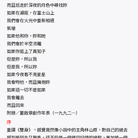
而且巡走於深夜的月色中尋找妳
如果在湖底，在富士山上
我們會在火光中重新相遇
氣槍
如果他和你，妳和她
我們會於半空流離
如果你追上了真知子
但是妳，所以我
但是我，所以妳
如果今夜看不見星星
我會吻他，而且擁抱妳
如果這一切不是如果
我會離去
而且回來
附錄／董啟章創作年表（一九九二─）
序
重讀《雙身》，感覺竟然像小說中的主角林山原，對自己的過去
感到既陌生又熟悉。這不但是一個尋回記憶的過程，更加是一個