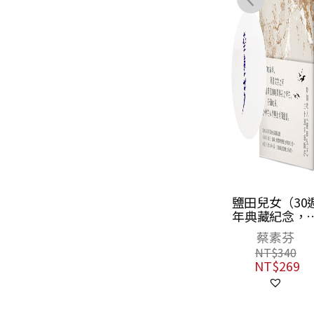
杜甫在長安
鹽田兒女（30
年典藏紀念，
龍瑛宗
者親簽版）
蔡素芬
NT$
280
NT$
221
NT$
340
NT$
269