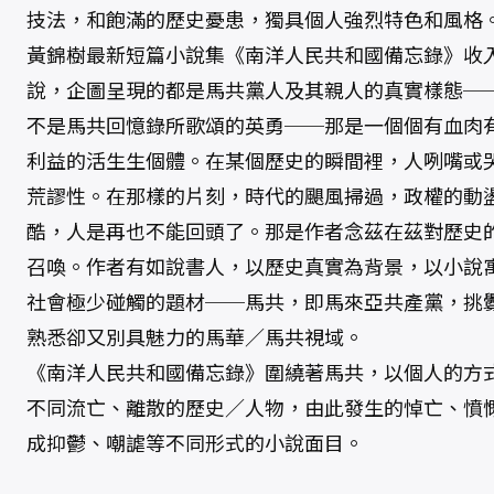
技法，和飽滿的歷史憂患，獨具個人強烈特色和風格
黃錦樹最新短篇小說集《南洋人民共和國備忘錄》收入
說，企圖呈現的都是馬共黨人及其親人的真實樣態─
不是馬共回憶錄所歌頌的英勇──那是一個個有血肉
利益的活生生個體。在某個歷史的瞬間裡，人咧嘴或
荒謬性。在那樣的片刻，時代的颶風掃過，政權的動
酷，人是再也不能回頭了。那是作者念茲在茲對歷史
召喚。作者有如說書人，以歷史真實為背景，以小說
社會極少碰觸的題材──馬共，即馬來亞共產黨，挑
熟悉卻又別具魅力的馬華／馬共視域。
《南洋人民共和國備忘錄》圍繞著馬共，以個人的方
不同流亡、離散的歷史／人物，由此發生的悼亡、憤
成抑鬱、嘲謔等不同形式的小說面目。