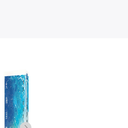
城市異鄉人：城
古華（京夫子）
鹽田
市．現代小說．
文集 卷十四：
五四世代
瀟水謠
郝譽翔
古華
NT$
420
NT$
520
NT$
332
NT$
411