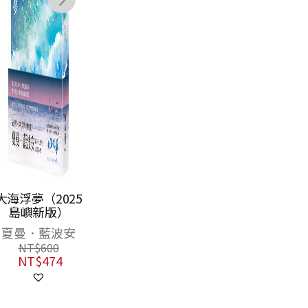
大海浮夢（2025
島嶼新版）
夏曼．藍波安
NT$
600
NT$
474