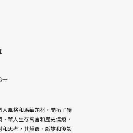
徒
策士
個人風格和馬華題材，開拓了獨
境、華人生存寓言和歷史傷痕，
材和思考，其顛覆、戲謔和後設