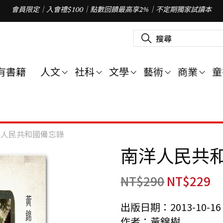
會員限定｜入會禮$100｜點數回饋最高享2%｜不定期獨家試讀本
搜
尋
關
鍵
字
有書籍
人文
社科
文學
藝術
商業
童
:
洋人民共和國備忘錄
南洋人民共
NT$
290
NT$
229
出版日期：2013-10-16
作者：黃錦樹