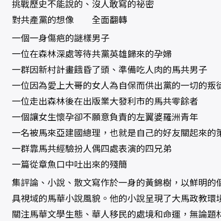
挑戰歷史不能說的、沒人敢寫的祕密
對共產黨的想像 全面翻轉
一個一身傷疤的謎樣男子
一位在森林深處等待共黨英雄歸來的孕婦
一群因新村計畫餓昏了頭、準備吃人肉的馬共男子
一位因為愛上大哥的女人為自保而供出黨的一切的叛
一位走出森林後在出版業大發利市的馬共零餘者
一個讓女生懷孕卻不願意負責的左翼婆羅洲青年
一名被馬來亞建國總理，也就是自己的好友關起來的
一群靠馬共經驗扮人偶四處表演的四兄弟
一篇從章魚口中吐出來的殘簡
集評論、小說、散文寫作於一身的黃錦樹，以鮮明的
具視域的馬華小說風貌。他的小說呈現了大馬政教環
關注馬華文學生態、華人移民的處境和命運，無論題