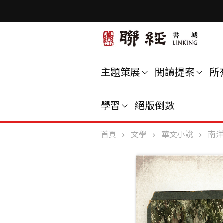
主題策展
閱讀提案
所
學習
絕版倒數
首頁
文學
華文小說
南