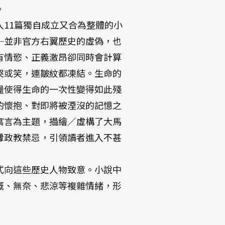
。
11篇獨自成立又合為整體的小
─並非官方右翼歷史的虛偽，也
有情慾、正義激昂卻同時會計算
哭或笑，連皺紋都凍結。生命的
盪使得生命的一次性變得如此殘
的懷抱、對即將被湮沒的記憶之
寓言為主題，描繪／虛構了大馬
釁政教禁忌，引領讀者進入不甚
式向這些歷史人物致意。小說中
慨、無奈、悲涼等複雜情緒，形