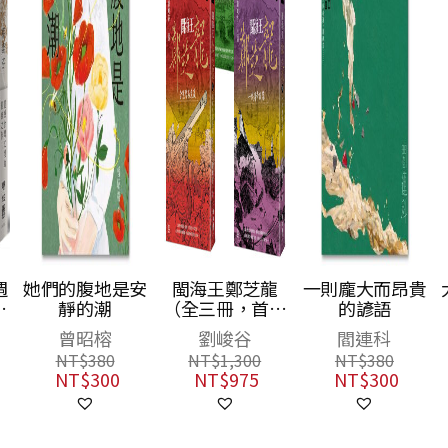
週
她們的腹地是安
閩海王鄭芝龍
一則龐大而昂貴
作
靜的潮
（全三冊，首部
的諺語
完整呈現鄭芝龍
曾昭榕
劉峻谷
閻連科
傳奇一生的歷史
NT$
380
NT$
1,300
NT$
380
小說）
NT$
300
NT$
975
NT$
300