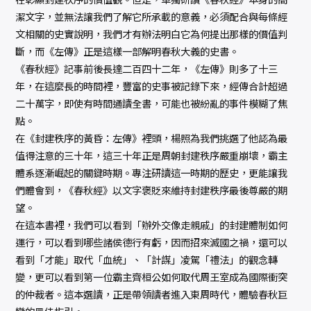
潔文字，並無法讓我們了解它所承載的意義，必須配合與每條經
文相關的史實說明，我們才有辦法明白它為何提出那樣的價值判
斷，而《左傳》正是這樣一部解明春秋大義的史書。
《春秋經》記事前後長達二百四十二年，《左傳》則多了十三
年，在這麼長的時間裡，豐富的史事被記錄下來，經傳合計超過
二十萬字，即使有時間通讀全書，可能也被紛亂的事件模糊了焦
點。
在《封建秩序的黃昏：左傳》裡頭，楊照為我們挑選了他認為最
值得注意的三十年，這三十年正是周朝封建秩序嚴重崩壞，霸主
體系逐漸崛起的關鍵時期。專注研讀這一時期的歷史，更能讓我
們體會到，《春秋經》以文字褒貶來維持封建秩序最後尊嚴的期
望。
在這本書裡，我們可以看到「辦外交像走親戚」的封建體制如何
運行，可以看到哪些諸侯德行有虧，因而招來滅國之禍，還可以
看到「才能」取代「血統」、「計謀」凌駕「禮法」的觀念轉
變，更可以看到第一位霸主齊桓公如何取代周王室成為國際衝突
的仲裁者。這本選讀，正是帶領讀者進入東周時代，體驗春秋巨