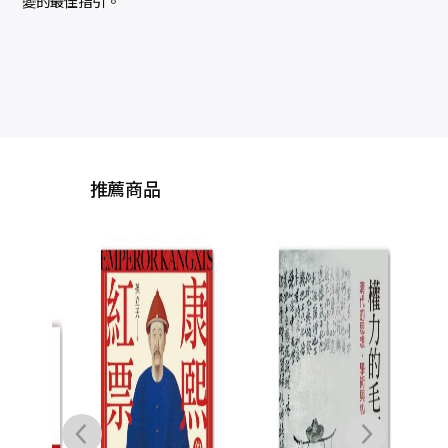
變的最佳指引。
推薦商品
錦
魚、
機與