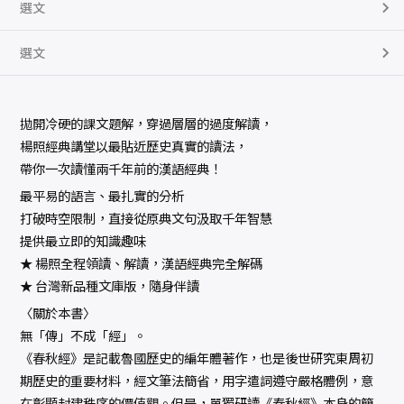
選文
選文
拋開冷硬的課文題解，穿過層層的過度解讀，
楊照經典講堂以最貼近歷史真實的讀法，
帶你一次讀懂兩千年前的漢語經典！
最平易的語言、最扎實的分析
打破時空限制，直接從原典文句汲取千年智慧
提供最立即的知識趣味
★ 楊照全程領讀、解讀，漢語經典完全解碼
★ 台灣新品種文庫版，隨身伴讀
〈關於本書〉
無「傳」不成「經」。
《春秋經》是記載魯國歷史的編年體著作，也是後世研究東周初
期歷史的重要材料，經文筆法簡省，用字遣詞遵守嚴格體例，意
在彰顯封建秩序的價值觀。但是，單獨研讀《春秋經》本身的簡