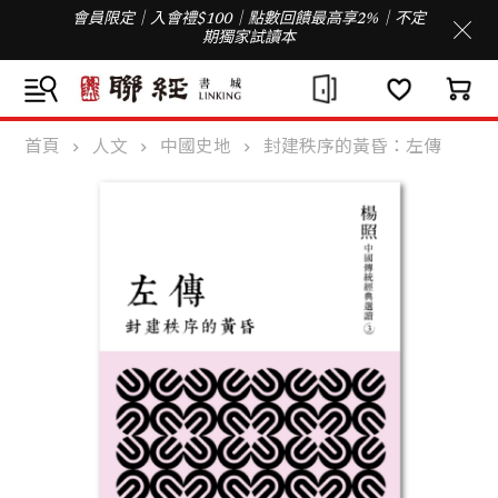
會員限定｜入會禮$100｜點數回饋最高享2%｜不定
期獨家試讀本
首頁
人文
中國史地
封建秩序的黃昏：左傳