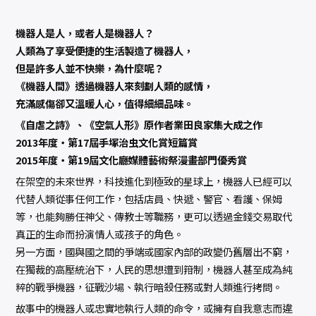
機器人是人，或者人是機器人？
人類為了享受便捷的生活製造了機器人，
但是許多人並不快樂，為什麼呢？
《機器人間》透過機器人來刻劃人類的感情，
充滿感傷卻又溫暖人心，值得細細品味。
《自虐之詩》、《空氣人形》原作者業田良家集大成之作
2013年度‧第17屆手塚治虫文化賞短篇賞
2015年度‧第19屆文化廳媒體藝術祭漫畫部門優秀賞
在架空的未來世界，科技進化到極致的星球上，機器人已經可以
代替人類從事任何工作，包括店員、快遞、警官、看護、保姆
等，也能夠勝任神父、傳教士等職務，更可以透過金錢交易取代
真正的生命而扮演情人或孩子的角色。
另一方面，國與國之間的爭端或國家內部的政變仍舊層出不窮，
在獨裁的高壓統治下，人民的思想遭到箝制，機器人甚至成為純
粹的戰爭機器，征戰沙場、執行暗殺任務或對人類進行拷問。
故事中的機器人或忠實地執行人類的命令，或擁有自我意志而違