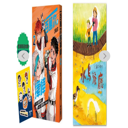
鏡子
抱真
穎