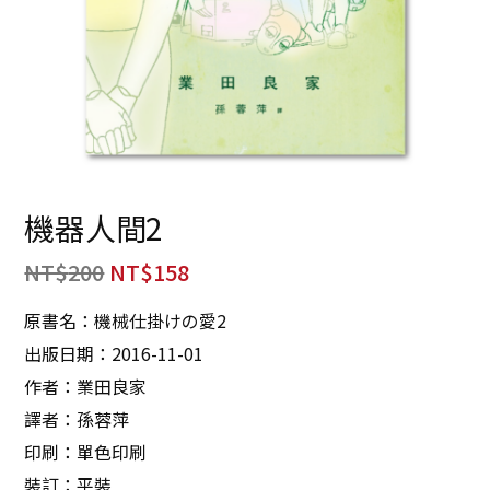
機器人間2
NT$
200
NT$
158
原書名：機械仕掛けの愛2
出版日期：2016-11-01
作者：業田良家
譯者：孫蓉萍
印刷：單色印刷
裝訂：平裝