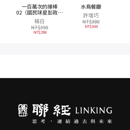
／風中
一百萬次的揮棒
水鳥餐廳
面雙主
02（國民球星彭政閔
許增巧
看穿人
×金漫獎團隊跨界聯
楊白
NT$
380
找到解
手運動漫畫）首刷限
NT$
300
NT$
350
量贈送恰哥金句貼紙
NT$
298