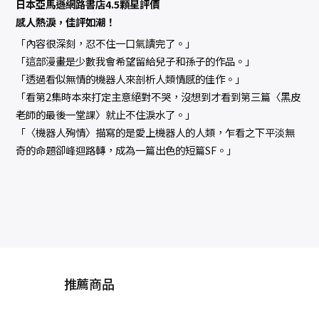
日本亞馬遜網路書店4.5顆星評價
感人熱淚，佳評如潮！
「內容很深刻，忍不住一口氣讀完了。」
「這部漫畫是少數我會希望留給兒子和孫子的作品。」
「透過看似無情的機器人來剖析人類情感的佳作。」
「看第2集時本來打定主意絕對不哭，沒想到才看到第三篇〈黑皮
老師的最後一堂課〉就止不住淚水了。」
「〈機器人殉情〉描寫的是愛上機器人的人類，乍看之下平淡無
奇的命題卻峰迴路轉，成為一篇出色的短篇SF。」
推薦商品