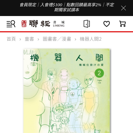
會員限定｜入會禮$100｜點數回饋最高享2%｜不定
期獨家試讀本
首頁
童書
圖畫書／漫畫
機器人間2