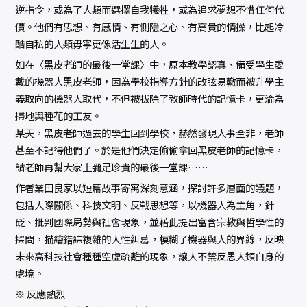
逆指令，或為了人類而選擇自我犧牲，或為追求夢想不惜任何代
價。他們有思想、有感情、有惻隱之心、有高貴的情操，比起冷
酷自私的人類毋寧更像活生生的人。
如在〈黑皮老師的最後一堂課〉中，原本教學認真、備受學生愛
戴的機器人黑皮老師，因為學校指導方針的改弦易轍而被升學主
義取向的機器人取代，不但被拔除了教師時代的記憶卡，更淪為
掃地與種花的工友。
某天，黑皮老師過去的學生回到學校，赫然發現人事全非，老師
甚至不記得他們了。於是他們決定偷偷拿回黑皮老師的記憶卡，
請老師再幫大家上彌足珍貴的最後一堂課……
作者業田良家以短篇故事寄寓深刻意涵，探討許多層面的議題，
包括人際關係、科技文明、反戰思想等，以機器人為主角，針
砭、批判國際局勢與社會現象，並藉此提出富含宗教與哲學性的
探問，描繪錯綜複雜的人性糾葛，模糊了機器與人的界線，反映
未來高科技社會種種空虛疏離的現象，讓人不禁反思人類自身的
處境。
※ 反應熱烈