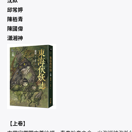
沈默
邱常婷
陳栢青
陳國偉
瀟湘神
【上卷】