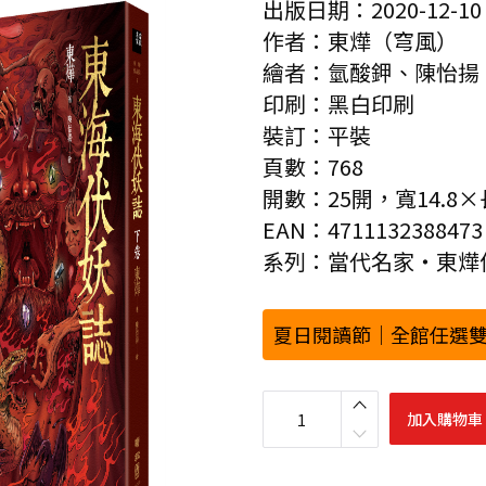
出版日期：2020-12-10
作者：東燁（穹風）
繪者：氫酸鉀、陳怡揚
印刷：黑白印刷
裝訂：平裝
頁數：768
開數：25開，寬14.8×長
EAN：4711132388473
系列：當代名家‧東燁
夏日閱讀節｜全館任選雙
東
海
加入購物車
伏
妖
誌
（