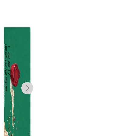
杜甫在長安
大海浮夢（2025
鹽田
島嶼新版）
年
龍瑛宗
夏曼．藍波安
NT$
280
NT$
221
NT$
600
NT$
474