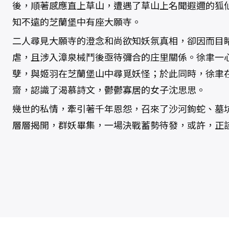
後，順著感應直上草山，遭遇了草山上名聞遐邇的狐
知不遠的芝蘭堡中有座大願寺。
二人尋見大願寺的澄念和尚欲知妖氛真相，卻因而目
虐，且涉入漳泉械鬥後亟待彌合的庄里關係。徐聿一
孽，與姬羽在芝蘭堡山中尋覓妖怪；於此同時，徐聿
齋，認識了渴慕詩文，鬱鬱寡居的女子沈思思。
幾世的私情，牽引著千年恩怨，召來了沙河鉤蛇、墓
層層揭開，群妖畢集，一場決戰蓄勢待發，或許，正