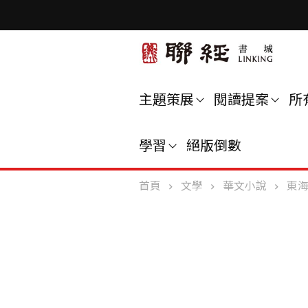
主題策展
閱讀提案
所
學習
絕版倒數
首頁
文學
華文小說
東