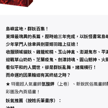
上
卷
、
下
卷
）
【
套
書
島嶼盆地，群妖百集！
】
數
東燁最瑰異的長篇，歷時逾三年完成，以妖怪書寫島
量
少年掌門人徐聿與劍靈姬羽踏上征途！
收服頭城貓妖、雞籠蛇精、玉山神禽、澎湖鬼市、平
迎戰草山奶奶、芝蘭疫鬼、劍潭詩魂、圓山魍神、火
看似平和的人間世，卻是群妖亂舞，諸魔橫行！
而命運的因果輪迴有其終結之時？
★ 特邀超人氣畫師
氫酸鉀
（上卷）、新銳民俗風畫師
彩圖及內頁插畫！
妖氣推薦（按姓氏筆畫序）：