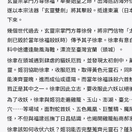
玄靈宗掌門方尊徐福，奉秦始皇之命，出海巡訪海外
遂以本宗法器「玄靈雙劍」將其擊殺。抵達東瀛（日
下來。
幾個世代過去，玄靈宗掌門方尊徐佾，將宗門信物「
劍已毀於當年徐福殺妖時）傳予其子徐聿。徐聿有意
料中途遭逢颱風海難，漂流至臺灣宜蘭（頭城）。
徐聿在頭城遇到肆虐的貓妖厄戮，並發現太初劍中，
靈。姬羽協助徐聿，收服厄戮，取得黃色元靈石，同
能湊齊靈魄，進而成仙或還陽。而當年徐福誅殺六首
戮正是其中之一。徐聿因此立志，要收服此六妖以絕
為了收妖，徐聿與姬羽走遍雞籠、玉山、澎湖、臺北
穴……等場域，面對蛇首妖、五色鳳凰、巨蟹精、魔
怪，不但與福建巡撫丁日昌結識，也揭開雞籠船商郝
徐聿該如何收伏六妖？姬羽能否完整蒐齊元靈石？蓬