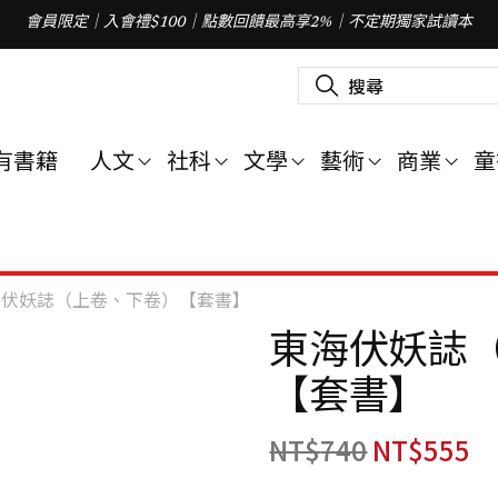
會員限定｜入會禮$100｜點數回饋最高享2%｜不定期獨家試讀本
搜
尋
關
鍵
字
有書籍
人文
社科
文學
藝術
商業
童
:
海伏妖誌（上卷、下卷）【套書】
東海伏妖誌
【套書】
NT$
740
NT$
555