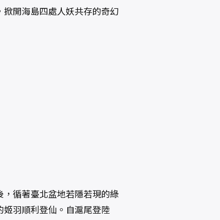
，掀開海島四處人妖共存的奇幻
後，循著臺北盆地若隱若現的綠
的姬羽順利登仙。自滬尾登陸