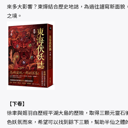
來多大影響？東燁結合歷史地誌，為過往譜寫新面貌
之境。
【下卷】
徐聿與姬羽自歷經平湖大島的歷險，取得三顆元靈石
色妖氛而來，希望可以找到餘下三顆，幫助半仙之體