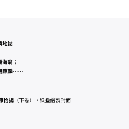
嶼地誌
湖海翁；
颶麒麟……
陳怡揚
（下卷），妖蠱繪製封面