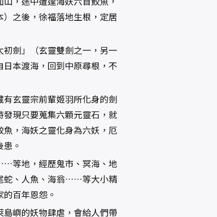
仙山，途中遭逢海妖六首鮫魚，
本）之後，徐福落地生根，定居
太初劍」（玄靈雙劍之一，另一
自日本渡海，回到中原尋根，不
藏有玄靈宗前輩姬羽所化身的劍
時發現只要蒐集六顆元靈石，就
鮫魚，海妖之靈化身為六妖，厄
後患。
……等地，經歷鬼市、冥海、地
尾蛇、人魚、海翁……等大小精
家的百年恩怨。
萊島嶼的妖物肆虐，會給人們帶