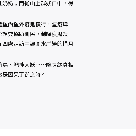
仙奶奶；而從山上群妖口中，得
睹堡內堡外疫鬼橫行、瘟疫肆
心想要協助鄉民，剷除疫鬼妖
在四處走訪中誤闖水岸邊的惜月
坑鳥、魍神大妖……隨情緣真相
該是因果了卻之時。