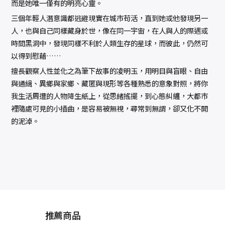
而是她唯一僅有的明亮心靈。
三個年輕人潛意識都逃避現實在城市苟活，直到她或他發現另一
人，也與自己同樣藏身於世，像在同一宇宙，在人與人的際遇或
時間黑洞中，發現同樣不利於人類生存的星球，而彼此，仍然可
以得到慰藉……
擅長觀察人性並化之為筆下故事的凌明玉，用明目與盲眼、自由
與通緝、異鄉與家鄉、藏匿與現形等各種熟悉的意象對照，將你
我生活周遭的人物降生紙上，從思緒搖擺，到心態糾纏，大都市
裡隨處可見的小插曲，是容易被無視，尋常到無謂，卻又化不開
的泥淖。
推薦商品