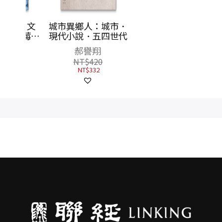
）文
城市異鄉人：城市．
藍莓莊
現代小說．五四世代
郝譽翔
NT$
420
NT$
332