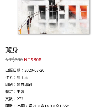
藏身
NT$
390
NT$
308
出版日期：2020-03-20
作者：凌明玉
印刷：黑白印刷
裝訂：平裝
頁數：272
開數：25開，長21×寬14.8×高1.65c