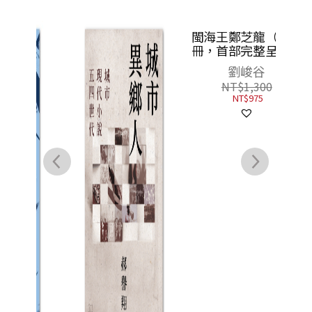
閩海王鄭芝龍（全三
鹽田
冊，首部完整呈現鄭
藏
芝龍傳奇一生的歷史
劉峻谷
小說）
NT$
1,300
NT$
975