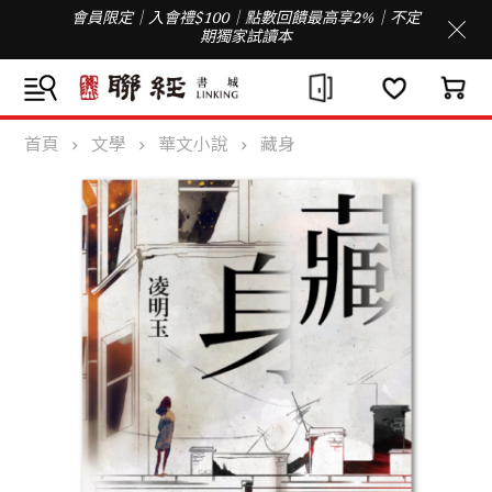
會員限定｜入會禮$100｜點數回饋最高享2%｜不定
期獨家試讀本
首頁
文學
華文小說
藏身