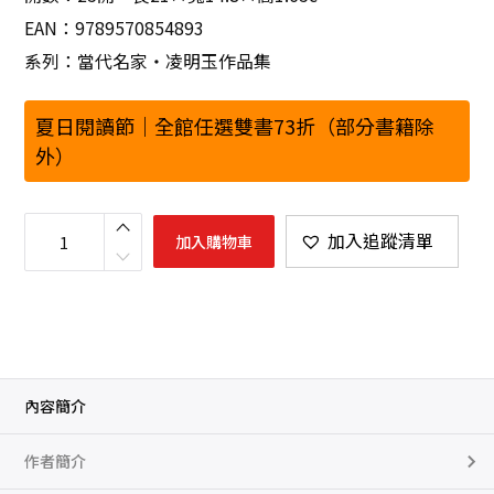
EAN：9789570854893
系列：當代名家‧凌明玉作品集
夏日閱讀節｜全館任選雙書73折（部分書籍除
外）
藏
身
加入追蹤清單
加入購物車
數
量
內容簡介
作者簡介