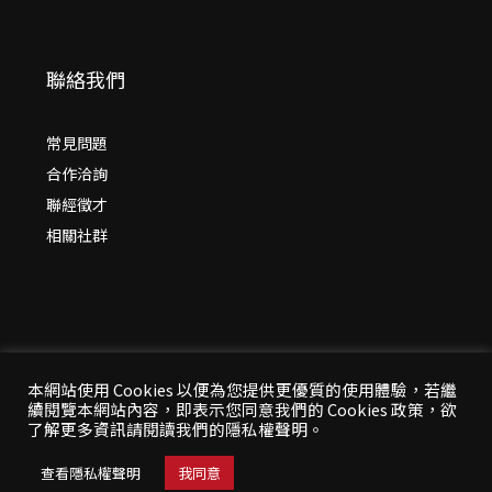
聯絡我們
常見問題
合作洽詢
聯經徵才
相關社群
本網站使用 Cookies 以便為您提供更優質的使用體驗，若繼
續閱覽本網站內容，即表示您同意我們的 Cookies 政策，欲
© 2026 年
聯經出版：思考，連結過去與未來
了解更多資訊請閱讀我們的隱私權聲明。
All Rights Reserved | 本站台資料為版權所有，非經同
意請勿作任何形式之轉載使用
查看隱私權聲明
我同意