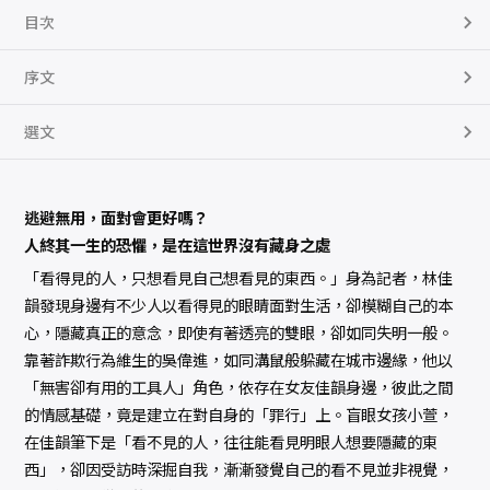
目次
序文
選文
逃避無用，面對會更好嗎？
人終其一生的恐懼，是在這世界沒有藏身之處
「看得見的人，只想看見自己想看見的東西。」身為記者，林佳
韻發現身邊有不少人以看得見的眼睛面對生活，卻模糊自己的本
心，隱藏真正的意念，即使有著透亮的雙眼，卻如同失明一般。
靠著詐欺行為維生的吳偉進，如同溝鼠般躲藏在城市邊緣，他以
「無害卻有用的工具人」角色，依存在女友佳韻身邊，彼此之間
的情感基礎，竟是建立在對自身的「罪行」上。盲眼女孩小萱，
在佳韻筆下是「看不見的人，往往能看見明眼人想要隱藏的東
西」，卻因受訪時深掘自我，漸漸發覺自己的看不見並非視覺，