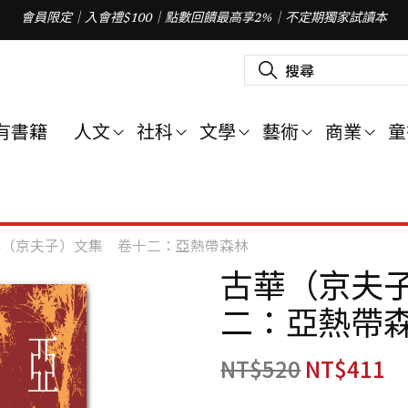
會員限定｜入會禮$100｜點數回饋最高享2%｜不定期獨家試讀本
搜
尋
關
鍵
字
有書籍
人文
社科
文學
藝術
商業
童
:
華（京夫子）文集 卷十二：亞熱帶森林
古華（京夫
二：亞熱帶
NT$
520
NT$
411