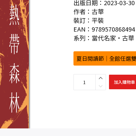
出版日期：2023-03-30
作者：古華
裝訂：平裝
EAN：9789570868494
系列：當代名家‧古華
夏日閱讀節｜全館任選雙
古
華
加入購物車
（
京
夫
子
）
文
集
卷
十
二
：
亞