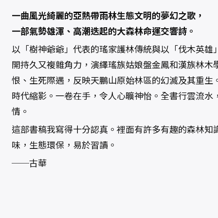
熱
帶
一曲風光綺麗的亞熱帶雨林生態文明的夢幻之歌，
森
林
一部氣勢雄渾、高潮迭起的大森林命運交響詩。
數
量
以「樹神爺爺」代表的瑤家護林傳統與以「伐木英雄
開持久又複雜角力，演繹瑤族姑娘盤金鳳和漢族林木
恨、生死際遇，反映天鵬山原始林區的幻滅及其重生
時代縮影。一卷在手，令人心曠神怡。全書行雲流水
情。
這部書稿我寫得十分認真。裡面有許多有趣的森林知
味，生態環保，易於習讀。
──古華