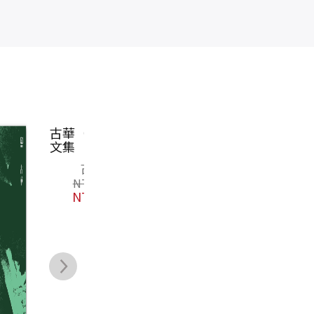
古華（京夫子）
閩海王鄭芝龍
鹽田兒女（30週
文集 卷十三：
（全三冊，首部
年典藏紀念，作
藍莓莊園
完整呈現鄭芝龍
者親簽版）
古華
劉峻谷
蔡素芬
傳奇一生的歷史
NT$
600
NT$
1,300
NT$
340
小說）
NT$
474
NT$
975
NT$
269