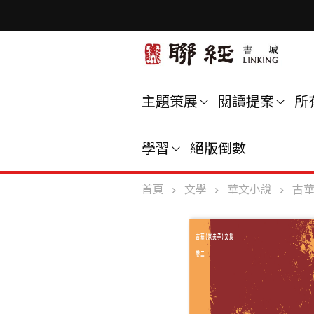
主題策展
閱讀提案
所
學習
絕版倒數
首頁
文學
華文小說
古