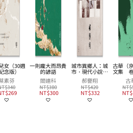
週
一則龐大而昂貴
城市異鄉人：城
古華（京夫子）
的諺語
市．現代小說．
文集 卷十四：
五四世代
瀟水謠
閻連科
郝譽翔
古華
NT$
380
NT$
420
NT$
520
NT$
300
NT$
332
NT$
411