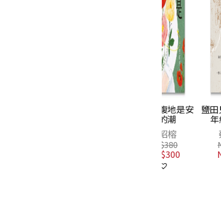
她們的腹地是安
鹽田兒女（30
靜的潮
年紀念版）
曾昭榕
蔡素芬
NT$
380
NT$
340
NT$
300
NT$
269