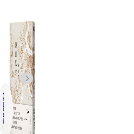
閩海王鄭芝龍
大海浮夢（2025
鹽田兒女（30週
古
（全三冊，首部
島嶼新版）
年紀念版）
文
完整呈現鄭芝龍
劉峻谷
夏曼．藍波安
蔡素芬
傳奇一生的歷史
NT$
1,300
NT$
600
NT$
340
小說）
NT$
975
NT$
474
NT$
269