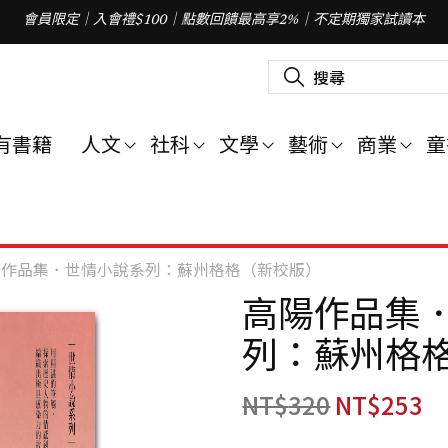
會員限定｜入會禮$100｜點數回饋最高享2%｜不定期獨家試讀本
搜
尋
關
鍵
字
有書籍
人文
社科
文學
藝術
商業
童
:
陽作品集．世情小說系列：蘇州格格（新校版）
高陽作品集
列：蘇州格
NT$
320
NT$
253