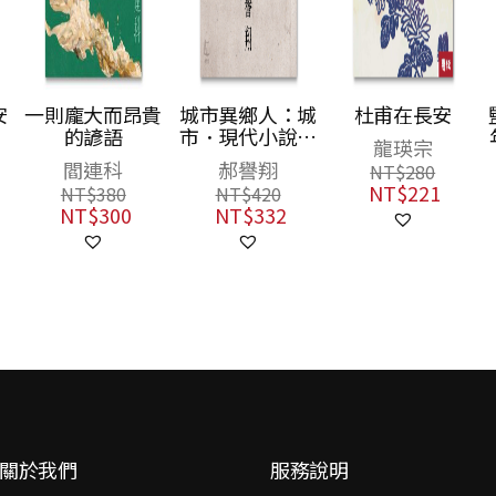
貴
城市異鄉人：城
杜甫在長安
鹽田兒女（30週
市．現代小說．
年典藏紀念，作
龍瑛宗
五四世代
者親簽版）
郝譽翔
蔡素芬
NT$
280
NT$
221
NT$
420
NT$
340
NT$
332
NT$
269
關於我們
服務說明