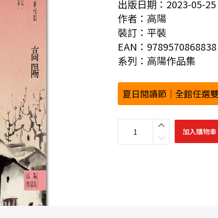
出版日期：2023-05-25
作者：高陽
裝訂：平裝
EAN：9789570868838
系列：高陽作品集
夏日閱讀節｜全館任選雙
高
陽
加入購物車
作
品
集
．
世
情
小
說
系
列
：
蘇
州