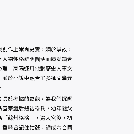
說創作上崇尚史實，嫻於掌故，
且人物性格鮮明圓活而廣受讀者
心理。高陽運用他對歷史人事文
，並於小說中融合了多種文學元
。
合長於考據的史觀，為我們娓娓
清宣宗繼后鈕祜祿氏，幼年隨父
為「蘇州格格」，選入宮後，初
，垂髫曾記住姑蘇，譜成六合同