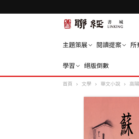
主題策展
閱讀提案
所
學習
絕版倒數
首頁
文學
華文小說
高