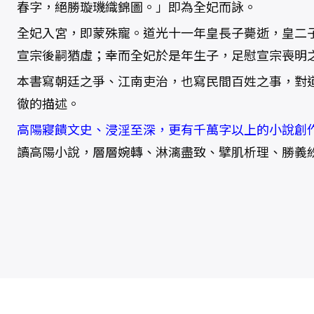
春字，絕勝璇璣織錦圖。」即為全妃而詠。
全妃入宮，即蒙殊寵。道光十一年皇長子薨逝，皇二
宣宗後嗣猶虛；幸而全妃於是年生子，足慰宣宗喪明
本書寫朝廷之爭、江南吏治，也寫民間百姓之事，對
徹的描述。
高陽寢饋文史、浸淫至深，更有千萬字以上的小說創
讀高陽小說，層層婉轉、淋漓盡致、擘肌析理、勝義