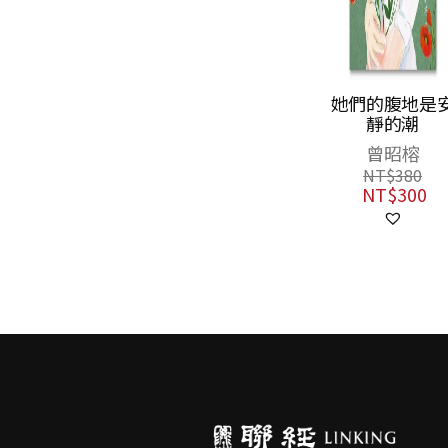
她們的腹地是安
一則龐大而昂
靜的潮
的諺語
曾昭榕
閻連科
NT$
380
NT$
380
NT$
300
NT$
300