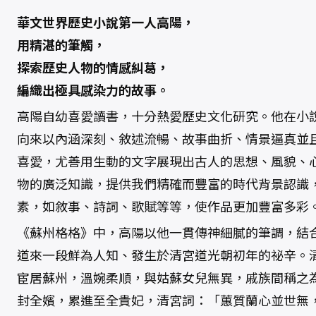
格
格
華文世界歷史小說第一人高陽，
（
新
用精湛的筆觸，
校
版
探索歷史人物的情感糾葛，
）
數
量
編織出極具感染力的故事。
高陽自幼喜愛讀書，十分熱愛歷史文化研究。他在小
向來以內涵深刻、敘述流暢、故事曲折、情景逼真並
喜愛，尤善用生動的文字展現出古人的思想、風貌、
物的廣泛知識，提供我們精確而豐富的時代背景認識
素，如敘事、詩詞、歌賦等等，使作品更加豐富多彩
《蘇州格格》中，高陽以他一貫傳神細膩的筆調，結
道來一段鮮為人知、發生於清宮道光朝初年的祕辛。
宦居蘇州，溫婉柔順，與姑蘇女兒無異，戚族間稱之
封全嬪，累進至全貴妃，清宮詞：「蕙質蘭心並世無