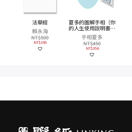
夏多的圖解手相〔你
的人生使用說明書〕
【限量贈品組】有貼
手相夏多
有保佑開運貼紙＋快
NT$
450
速識人攻略手冊：用
NT$
356
掌紋分析8大運勢，
讓你一眼就能看透感
情、財富甚至是未
來！