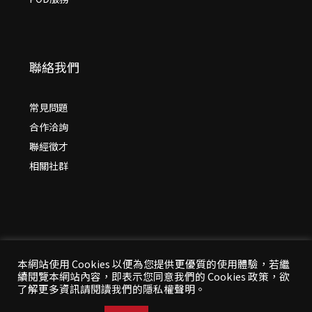
聯絡我們
常見問題
合作洽詢
聯經徵才
相關社群
本網站使用 Cookies 以便為您提供更優質的使用體驗，若繼
續閱覽本網站內容，即表示您同意我們的 Cookies 政策，欲
© 2026 年
聯經出版：思考，連結過去與未來
了解更多資訊請閱讀我們的隱私權聲明。
All Rights Reserved | 本站台資料為版權所有，非經同
意請勿作任何形式之轉載使用