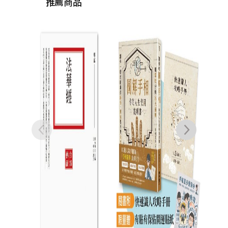
推薦商品
夏多的圖解手相〔你
金
的人生使用說明
（簡
書〕：用掌紋分析8
故宮
手相夏多
姚秦
大運勢，讓你一眼就
慶元
NT$
450
能看透感情、財富甚
每匣
NT$
356
至是未來！【隨書
附】快速識人攻略手
冊