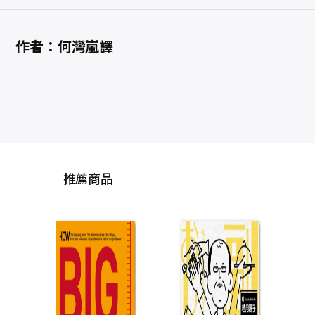
作者：何灣嵐譯
推薦商品
創業力：《聖經》中
在
化與轉的智慧
零
全
許恩得
NT$
480
NT$
379