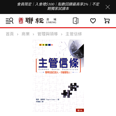
會員限定｜入會禮$100｜點數回饋最高享2%｜不定
期獨家試讀本
首頁
商業
管理與領導
主管信條