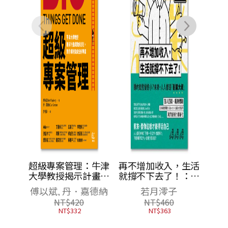
：牛津
再不增加收入，生活
計畫成
就撐不下去了！：賺
你順利
的錢愈變愈小？未
．嘉德納
若月澪子
專案
來，人人都是「副業
0
NT$
460
大叔」
NT$
363