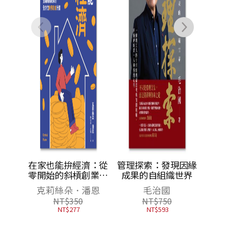
經典之作，管理者必
讀之書）
濟：從
管理探索：發現因緣
創業，
成果的自組織世界
的全方
潘恩
毛治國
計畫
NT$
750
NT$
593