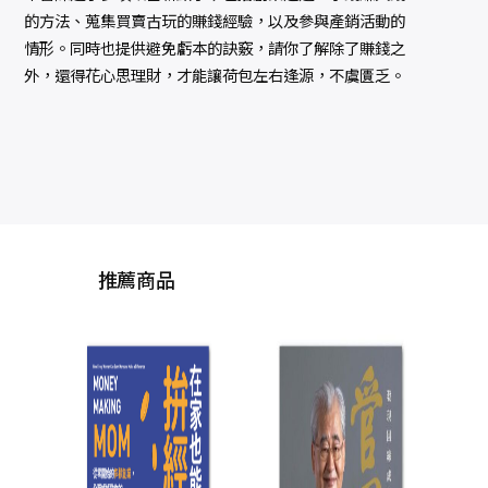
的方法、蒐集買賣古玩的賺錢經驗，以及參與產銷活動的
情形。同時也提供避免虧本的訣竅，請你了解除了賺錢之
外，還得花心思理財，才能讓荷包左右逢源，不虞匱乏。
推薦商品
普通主管才是最強主
主
管：百萬領導者齊聲
隊：
推薦！第一天當主管
白，
洛倫．B．貝爾克, 吉
就上手的43個帶人常
衡，
姆．麥考密克, 加
（Jo
識，用簡單原則打造
里．S．托普奇克
萊
NT$
480
最強團隊（暢銷40年
NT$
379