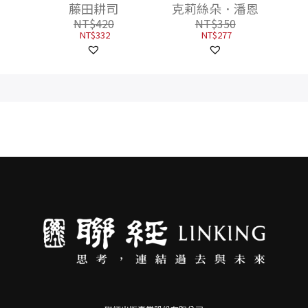
？未
夠！用「心理學」解
全職媽媽教你的全方
藤田耕司
克莉絲朵．潘恩
「副業
決人力不足
位財務自由計畫
NT$
420
NT$
350
NT$
332
NT$
277