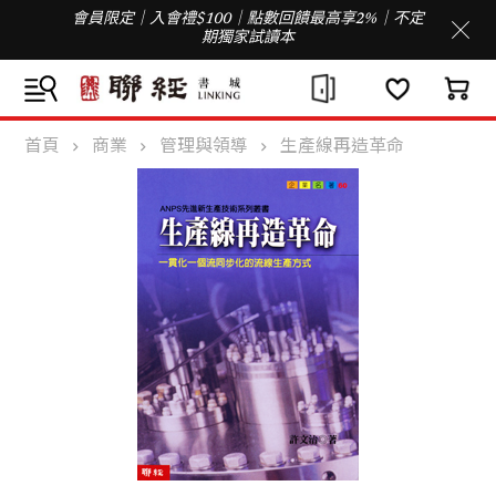
會員限定｜入會禮$100｜點數回饋最高享2%｜不定
期獨家試讀本
首頁
商業
管理與領導
生產線再造革命