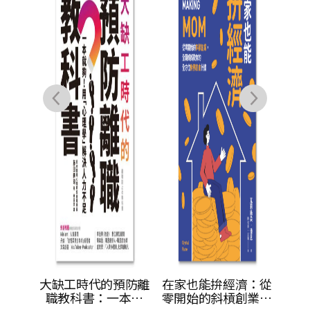
推薦
洛倫
就上
姆
識，
里
最強
經典
，生活
大缺工時代的預防離
在家也能拚經濟：從
！：賺
職教科書：一本就
零開始的斜槓創業，