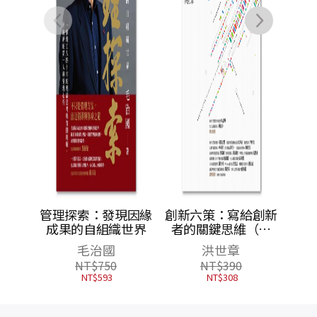
現因緣
創新六策：寫給創新
世界
者的關鍵思維（二
版）
洪世章
NT$
390
NT$
308