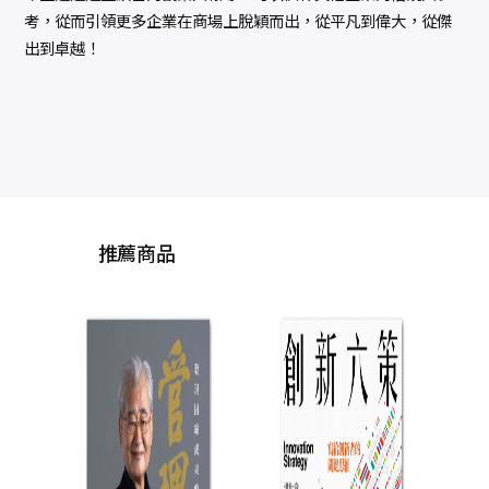
考，從而引領更多企業在商場上脫穎而出，從平凡到偉大，從傑
出到卓越！
推薦商品
創業力：《聖經》中
主
化與轉的智慧
隊：
白，
許恩得
衡，
（Jo
NT$
480
萊
NT$
379