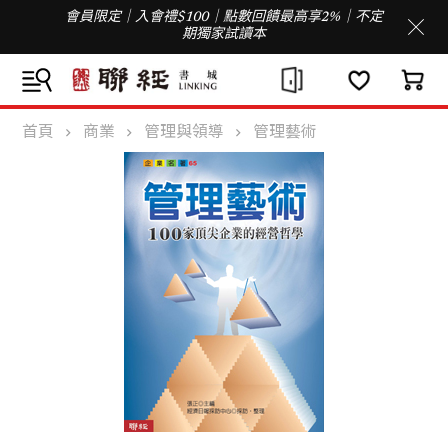
會員限定｜入會禮$100｜點數回饋最高享2%｜不定
期獨家試讀本
首頁
商業
管理與領導
管理藝術