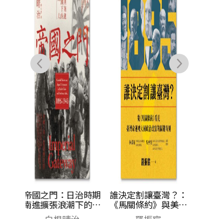
蔡石山
NT$
420
NT$
332
治時期
誰決定割讓臺灣？：
下的臺
《馬關條約》與美國
的隱身角色