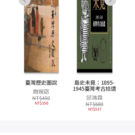
灣？：
臺灣歷史圖說
島史未竟：1895-
與美國
1945臺灣考古拾遺
周婉窈
色
邱鴻霖
NT$
450
NT$
356
NT$
680
NT$
537