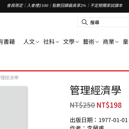
會員限定｜入會禮$100｜點數回饋最高享2%｜不定期獨家試讀本
搜
尋
關
鍵
字
有書籍
人文
社科
文學
藝術
商業
童
:
管理經濟學
管理經濟學
NT$
250
NT$
198
出版日期：1977-01-01
作者：李蘭甫