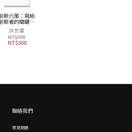
創新六策：寫給
創新者的關鍵思
維（二版）
洪世章
NT$
390
NT$
308
聯絡我們
常見問題