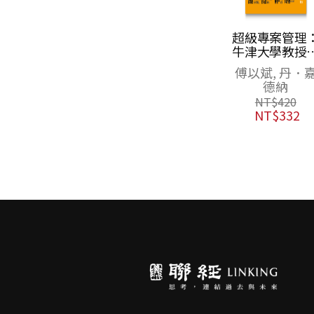
管理探索：發現
超級專案管理
因緣成果的自組
牛津大學教授
織世界
示計畫成敗的
毛治國
傅以斌, 丹．
則，教你順利
德納
NT$
750
成任何專案
NT$
593
NT$
420
NT$
332