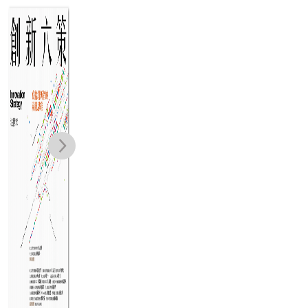
在家也能拚經
大缺工時代的預
再
濟：從零開始的
防離職教科書：
生
斜槓創業，全職
一本就夠！用
了
克莉絲朵．潘恩
藤田耕司
媽媽教你的全方
「心理學」解決
變
NT$
350
NT$
420
位財務自由計畫
人力不足
人
NT$
277
NT$
332