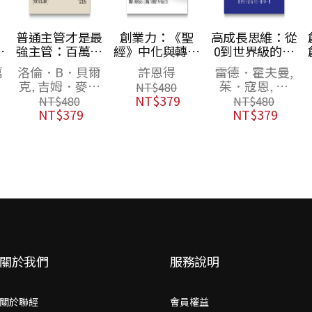
：
普通主管才是最
創業力：《聖
高成長思維：從
揭
強主管：百萬領
經》中化與轉的
0到世界級的致
法
導者齊聲推薦！
智慧
勝關鍵，頂尖新
嘉
洛倫．B．貝爾
許恩得
雷德．霍夫曼,
完
第一天當主管就
創企業家教你再
克, 吉姆．麥考
茱．寇恩, 德
NT$
480
上手的43個帶人
成長的經營策略
密克, 加里．S．
倫．特里夫
NT$
379
NT$
480
NT$
480
常識，用簡單原
托普奇克
NT$
379
NT$
379
則打造最強團隊
（暢銷40年經典
之作，管理者必
讀之書）
關於我們
服務說明
關於聯經
會員權益