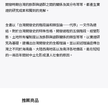
開發時期台灣的族群與語群之間的關係及其分布等等，都產生實
證的研究成果和獨到的見解。
全書以「台灣開發史的階段論和類型論──代序」一文作為總
結。對於台灣開發史的特殊性格，開發過程的五個階段、經營形
態、土地所有權制度以及族群與語群關係的類型等等，以實證研
究為基礎，建構出台灣開發史的全般理論。並以前述理論詮釋台
灣之不同於海南島、大陸西南地區以及南洋各地僑區，能在短短
的一兩百年間就中土化形成漢人社會的原因。
推薦商品