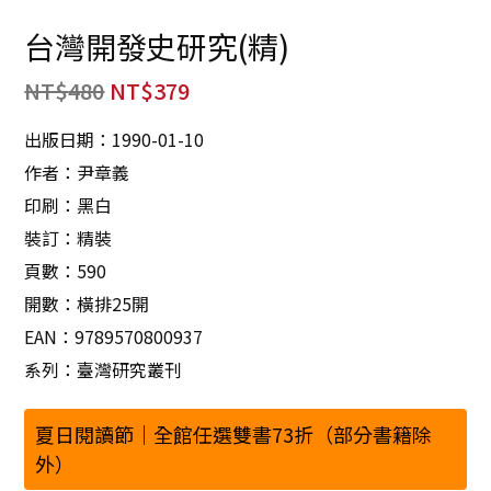
台灣開發史研究(精)
NT$
480
NT$
379
出版日期：1990-01-10
作者：尹章義
印刷：黑白
裝訂：精裝
頁數：590
開數：橫排25開
EAN：9789570800937
系列：臺灣研究叢刊
夏日閱讀節｜全館任選雙書73折（部分書籍除
外）