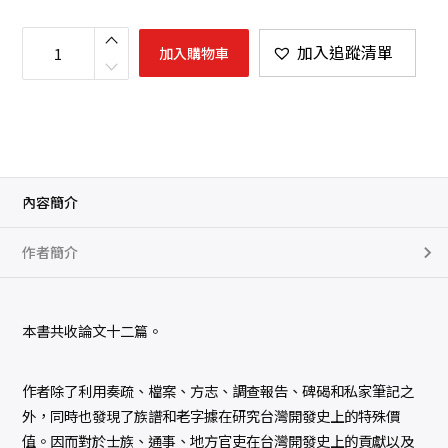
台
灣
加入追蹤清單
加入購物車
開
發
史
研
究
(
精
)
數
量
內容簡介
作者簡介
本書共收論文十二篇。
作者除了利用奏疏、檔案、方志、調查報告、碑碣和私家筆記之
外，同時也發現了族譜和老字據在研究台灣開發史上的特殊價
值。因而對於士族、通事、地方官吏在台灣開發史上的貢獻以及