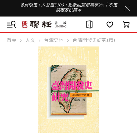
會員限定｜入會禮$100｜點數回饋最高享2%｜不定
期獨家試讀本
首頁
人文
台灣史地
台灣開發史研究(精)