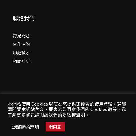
聯絡我們
常見問題
合作洽詢
聯經徵才
相關社群
本網站使用 Cookies 以便為您提供更優質的使用體驗，若繼
續閱覽本網站內容，即表示您同意我們的 Cookies 政策，欲
© 2026 年
聯經出版：思考，連結過去與未來
了解更多資訊請閱讀我們的隱私權聲明。
All Rights Reserved | 本站台資料為版權所有，非經同
意請勿作任何形式之轉載使用
查看隱私權聲明
我同意