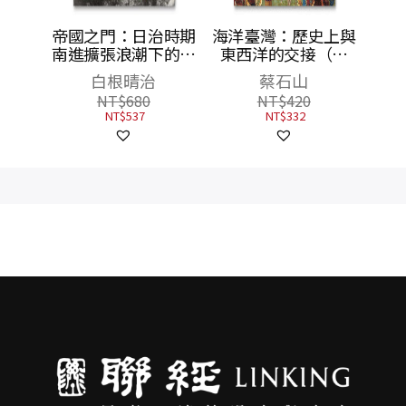
台灣三
帝國之門：日治時期
海洋臺灣：歷史上與
婚與認
南進擴張浪潮下的臺
東西洋的交接（二
灣人
版）
白根晴治
蔡石山
NT$
680
NT$
420
NT$
537
NT$
332